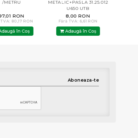
TRU
METALIC+PASLA 31.25.012
METALIC 
U650 UTB
 RON
8,00 RON
20,00 R
80,17 RON
Fără TVA: 6,61 RON
Fără TVA: 16,
 în Coş
Adaugă în Coş
Adaugă în
Aboneaza-te