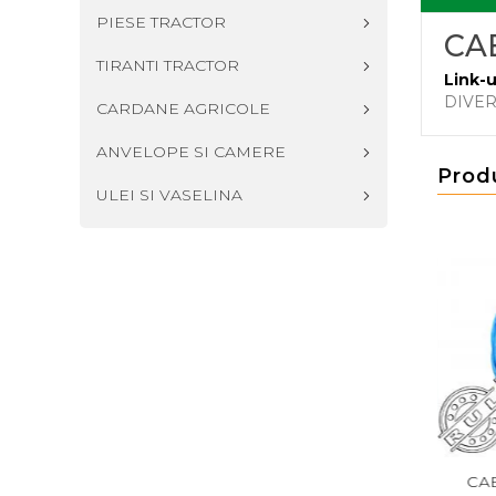
PIESE TRACTOR
CA
TIRANTI TRACTOR
Link-u
DIVE
CARDANE AGRICOLE
ANVELOPE SI CAMERE
Prod
ULEI SI VASELINA
 SUDURA 8MM
SIMERING 84*110*10
CABLU 