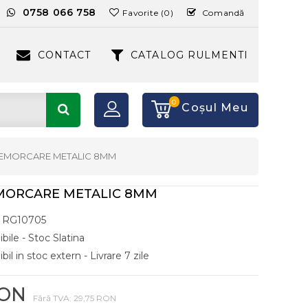
:
0758 066 758
Favorite (0)
Comandă
CONTACT
CATALOG RULMENTI
0
Coşul Meu
EMORCARE METALIC 8MM
MORCARE METALIC 8MM
RG10705
bile - Stoc Slatina
il in stoc extern - Livrare 7 zile
RON
Fără TVA: 29,75 RON