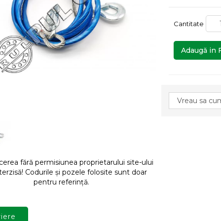
Cantitate
Adaugă in 
rea fără permisiunea proprietarului site-ului
terzisă! Codurile și pozele folosite sunt doar
pentru referință.
iere