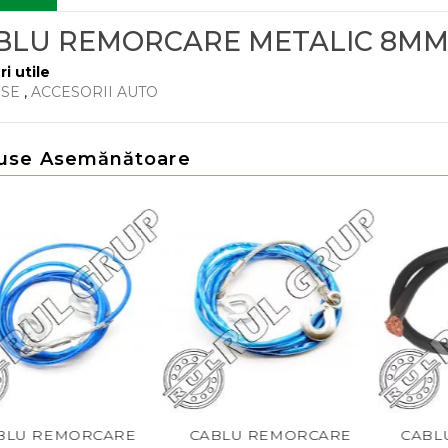
BLU REMORCARE METALIC 8M
ri utile
RSE
,
ACCESORII AUTO
use Asemănătoare
REMORCARE
CABLU REMORCARE
CABLU SU