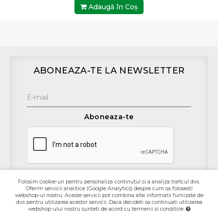
Adaugă în Coş
ABONEAZA-TE LA NEWSLETTER
Aboneaza-te
Folosim cookie-uri pentru personaliza continutul si a analiza traficul dvs.
Oferim servicii analitice (Google Analytics) despre cum sa folosesti
Contact
webshop-ul nostru. Aceste servicii pot combina alte informatii furnizate de
dvs pentru utilizarea acestor servicii. Daca decideti sa continuati utilizarea
webshop-ului nostru sunteti de acord cu termenii si conditiile.
Informaţii