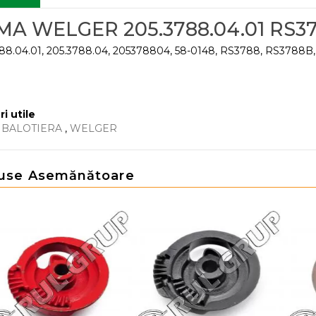
MA WELGER 205.3788.04.01 RS3
88.04.01, 205.3788.04, 205378804, 58-0148, RS3788, RS3788B,
ri utile
 BALOTIERA
,
WELGER
use Asemănătoare