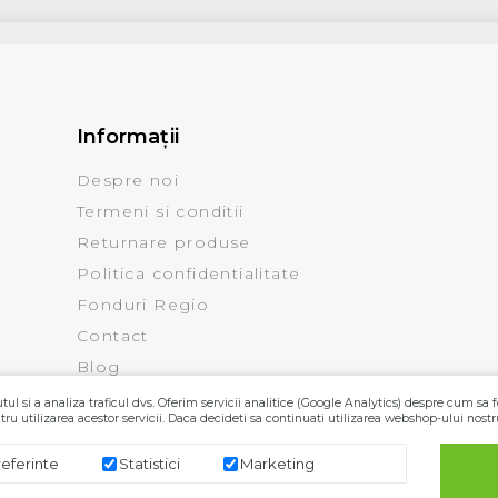
Informaţii
Despre noi
Termeni si conditii
Returnare produse
Politica confidentialitate
Fonduri Regio
Contact
Blog
ul si a analiza traficul dvs. Oferim servicii analitice (Google Analytics) despre cum sa f
ru utilizarea acestor servicii. Daca decideti sa continuati utilizarea webshop-ului nostr
referinte
Statistici
Marketing