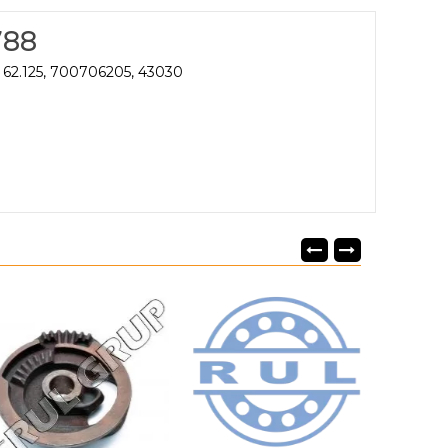
788
 62.125, 700706205, 43030