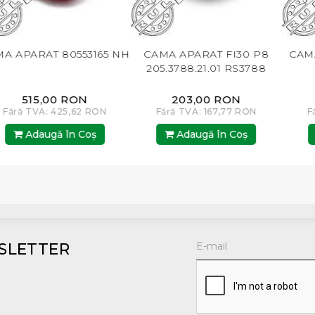
APARAT 80553165 NH
CAMA APARAT FI30 P8
CAMA FI
205.3788.21.01 RS3788
515,00 RON
203,00 RON
4
ră TVA: 425,62 RON
Fără TVA: 167,77 RON
Fără
Adaugă în Coş
Adaugă în Coş
A
SLETTER