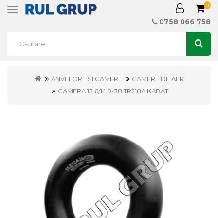
0
Toggle
navigation
0758 066 758
ANVELOPE SI CAMERE
CAMERE DE AER
CAMERA 13.6/14.9-38 TR218A KABAT