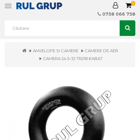
0
Toggle
navigation
0758 066 758
ANVELOPE SI CAMERE
CAMERE DE AER
CAMERA 24.5-32 TR218 KABAT