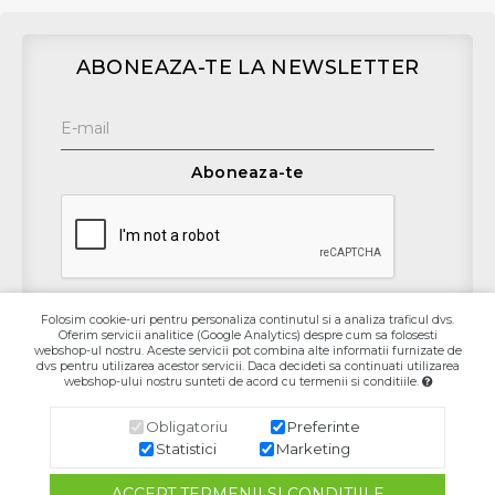
ABONEAZA-TE LA NEWSLETTER
Aboneaza-te
Folosim cookie-uri pentru personaliza continutul si a analiza traficul dvs.
Oferim servicii analitice (Google Analytics) despre cum sa folosesti
Contact
webshop-ul nostru. Aceste servicii pot combina alte informatii furnizate de
dvs pentru utilizarea acestor servicii. Daca decideti sa continuati utilizarea
webshop-ului nostru sunteti de acord cu termenii si conditiile.
Informaţii
Obligatoriu
Preferinte
Contul Meu
Statistici
Marketing
ACCEPT TERMENII SI CONDITIILE