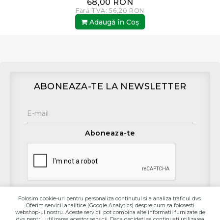
68,00 RON
Fără TVA: 56,20 RON
Adaugă în Coş
ABONEAZA-TE LA NEWSLETTER
Aboneaza-te
Folosim cookie-uri pentru personaliza continutul si a analiza traficul dvs.
Oferim servicii analitice (Google Analytics) despre cum sa folosesti
Contact
webshop-ul nostru. Aceste servicii pot combina alte informatii furnizate de
dvs pentru utilizarea acestor servicii. Daca decideti sa continuati utilizarea