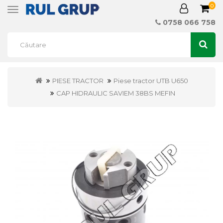
0
Toggle
navigation
0758 066 758
PIESE TRACTOR
Piese tractor UTB U650
CAP HIDRAULIC SAVIEM 38BS MEFIN