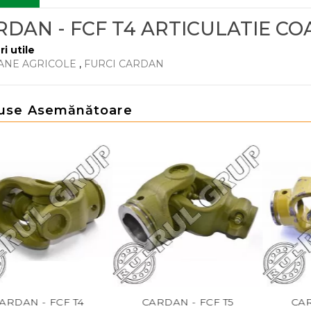
DAN - FCF T4 ARTICULATIE COA
ri utile
ANE AGRICOLE
,
FURCI CARDAN
use Asemănătoare
FCF T4
CARDAN - FCF T5
CARDAN - FC