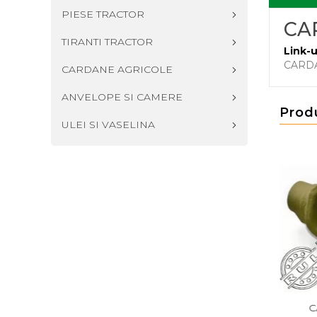
PIESE TRACTOR
CAR
TIRANTI TRACTOR
Link-u
CARD
CARDANE AGRICOLE
ANVELOPE SI CAMERE
Prod
ULEI SI VASELINA
- FCF T1
CARDAN - FCF T2
CARDAN - 