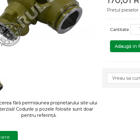
170,01 
Prețul pieselor
Cantitate
Adaugă in 
rea fără permisiunea proprietarului site-ului
terzisă! Codurile și pozele folosite sunt doar
pentru referință.
iere