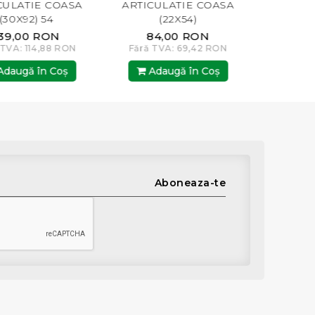
COASA
ARTICULATIE COASA
ARTICULATIE CO
4
(22X54)
(24X62) C25 GC
ON
84,00 RON
77,00 RON
8 RON
Fără TVA: 69,42 RON
Fără TVA: 63,64 
Coş
Adaugă în Coş
Adaugă în Co
Aboneaza-te