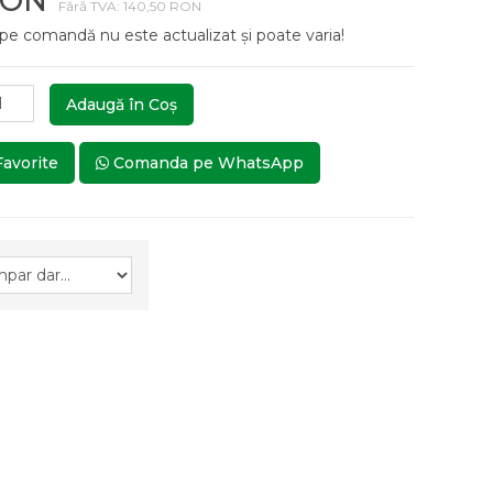
RON
Fără TVA: 140,50 RON
 pe comandă nu este actualizat și poate varia!
Adaugă în Coş
Favorite
Comanda pe WhatsApp