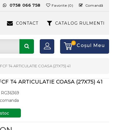
:
0758 066 758
Favorite (0)
Comandă
CONTACT
CATALOG RULMENTI
0
Coşul Meu
FCF T4 ARTICULATIE COASA (27X75) 41
CF T4 ARTICULATIE COASA (27X75) 41
RG36369
a comanda
 stoc