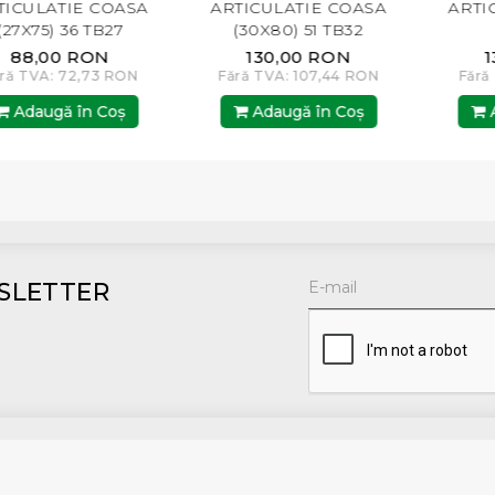
E COASA
ARTICULATIE COASA
ARTICULATIE 
 TB27
(30X80) 51 TB32
(30X92) 5
RON
130,00 RON
139,00 R
,73 RON
Fără TVA: 107,44 RON
Fără TVA: 114,8
n Coş
Adaugă în Coş
Adaugă în 
SLETTER