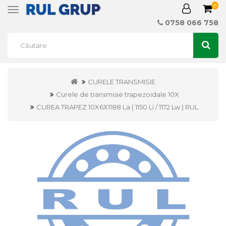
0
Toggle
navigation
0758 066 758
CURELE TRANSMISIE
Curele de transmisie trapezoidale 10X
CUREA TRAPEZ 10X6X1188 La ( 1150 Li / 1172 Lw ) RUL