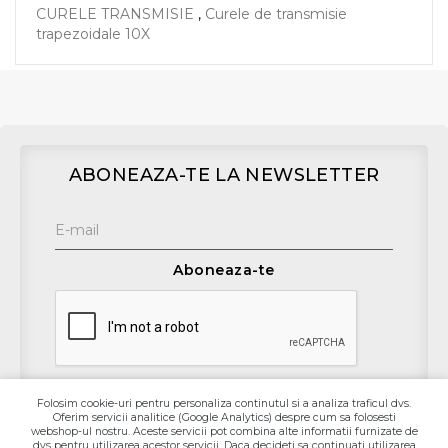
CURELE TRANSMISIE
,
Curele de transmisie
trapezoidale 10X
ABONEAZA-TE LA NEWSLETTER
Aboneaza-te
Folosim cookie-uri pentru personaliza continutul si a analiza traficul dvs.
Oferim servicii analitice (Google Analytics) despre cum sa folosesti
Contact
webshop-ul nostru. Aceste servicii pot combina alte informatii furnizate de
dvs pentru utilizarea acestor servicii. Daca decideti sa continuati utilizarea