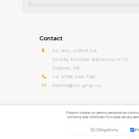
Contact
SC.RUL-GRUP.SA
Strada Nicolae Balcescu nr.10
Slatina, Olt
+4 0758 066 758
slatina@rul-grup.ro
Folosim cookie-uri pentru personaliza continut
combina alte informatii furnizate de dvs pent
Obligatoriu
P
SC.RUL-GRUP.SA
© 2026