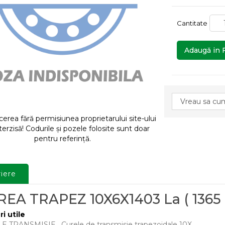
Cantitate
Adaugă in 
rea fără permisiunea proprietarului site-ului
terzisă! Codurile și pozele folosite sunt doar
pentru referință.
iere
EA TRAPEZ 10X6X1403 La ( 1365 L
ri utile
E TRANSMISIE
,
Curele de transmisie trapezoidale 10X