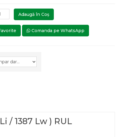
Adaugă în Coş
Favorite
Comanda pe WhatsApp
i / 1387 Lw ) RUL