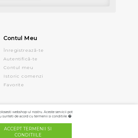
Contul Meu
Înregistrează-te
Autentifică-te
Contul meu
Istoric comenzi
Favorite
olosesti webshop-ul nostru. Aceste servicii pot
u sunteti de acord cu termenii si conditiile.
ACCEPT TERMENII SI
CONDITIILE