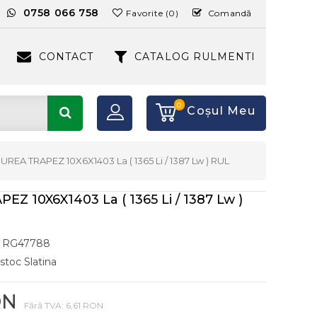
:
0758 066 758
Favorite (0)
Comandă
CONTACT
CATALOG RULMENTI
0
Coşul Meu
UREA TRAPEZ 10X6X1403 La ( 1365 Li / 1387 Lw ) RUL
Z 10X6X1403 La ( 1365 Li / 1387 Lw )
RG47788
 stoc Slatina
ON
Fără TVA: 6,61 RON