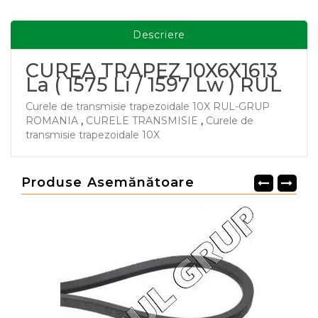
Descriere
CUREA TRAPEZ 10X6X1613
La ( 1575 Li / 1597 Lw ) RUL
Curele de transmisie trapezoidale 10X RUL-GRUP
ROMANIA
,
CURELE TRANSMISIE
,
Curele de
transmisie trapezoidale 10X
Produse Asemănătoare