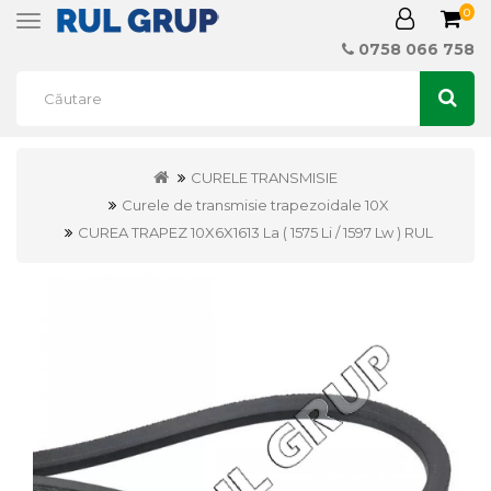
0
Toggle
navigation
0758 066 758
CURELE TRANSMISIE
Curele de transmisie trapezoidale 10X
CUREA TRAPEZ 10X6X1613 La ( 1575 Li / 1597 Lw ) RUL