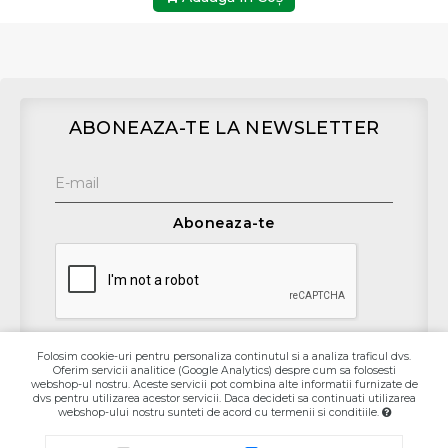
ABONEAZA-TE LA NEWSLETTER
Aboneaza-te
Folosim cookie-uri pentru personaliza continutul si a analiza traficul dvs.
Oferim servicii analitice (Google Analytics) despre cum sa folosesti
Contact
webshop-ul nostru. Aceste servicii pot combina alte informatii furnizate de
dvs pentru utilizarea acestor servicii. Daca decideti sa continuati utilizarea
webshop-ului nostru sunteti de acord cu termenii si conditiile.
Informaţii