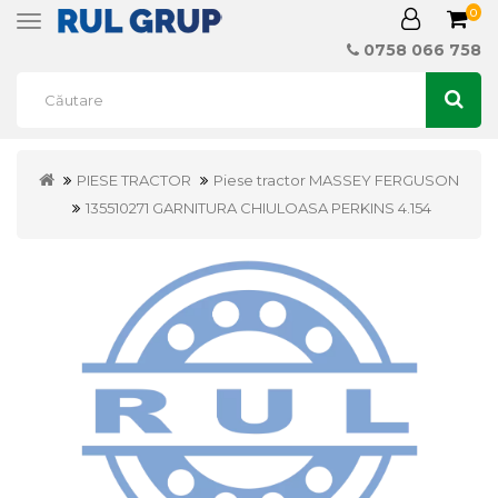
0
Toggle
navigation
0758 066 758
PIESE TRACTOR
Piese tractor MASSEY FERGUSON
135510271 GARNITURA CHIULOASA PERKINS 4.154