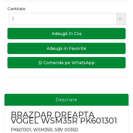
Cantitate
B
Adaugă în Coş
Adaugă in Favorite
Comanda pe WhatsApp
Descriere
BRAZDAR DREAPTA
VOGEL WSM35R PK601301
PK601301, WSM35R, SBV 0035D