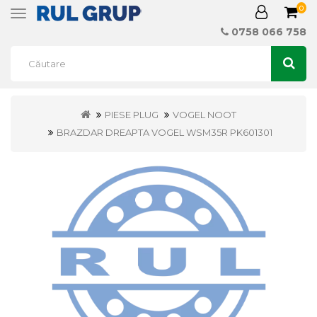
0
Toggle
navigation
0758 066 758
PIESE PLUG
VOGEL NOOT
BRAZDAR DREAPTA VOGEL WSM35R PK601301