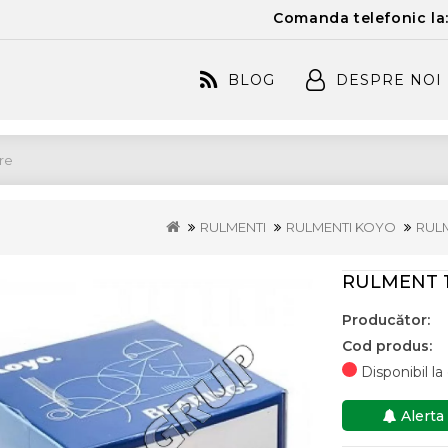
Comanda telefonic la
BLOG
DESPRE NOI
RULMENTI
RULMENTI KOYO
RULM
RULMENT 1
Producător:
Cod produs:
Disponibil l
Alerta