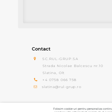
Contact
SC.RUL-GRUP.SA
Strada Nicolae Balcescu nr.10
Slatina, Olt
+4 0758 066 758
slatina@rul-grup.ro
Folosim cookie-uri pentru personaliza continut