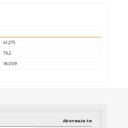
41,275
76,2
18,009
Aboneaza-te