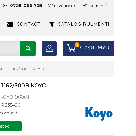
:
0758 066 758
Favorite (0)
Comandă
CONTACT
CATALOG RULMENTI
0
Coşul Meu
ENT 11162/300B KOYO
1162/300B KOYO
KOYO JAPAN
RG35490
a comanda
 stoc