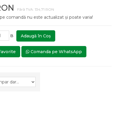
 RON
Fără TVA: 134,71 RON
 pe comandă nu este actualizat și poate varia!
B
Adaugă în Coş
Favorite
Comanda pe WhatsApp