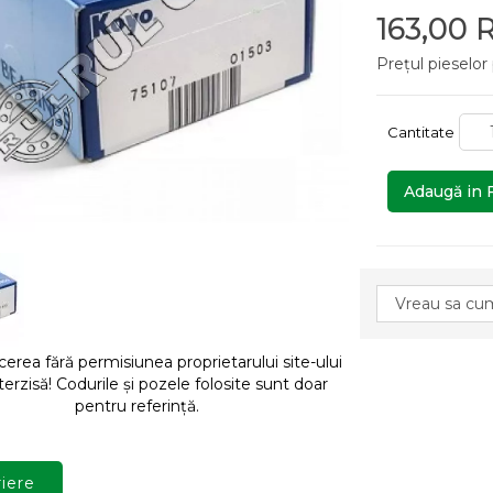
163,00
Prețul pieselor
Cantitate
Adaugă in 
rea fără permisiunea proprietarului site-ului
terzisă! Codurile și pozele folosite sunt doar
pentru referință.
iere