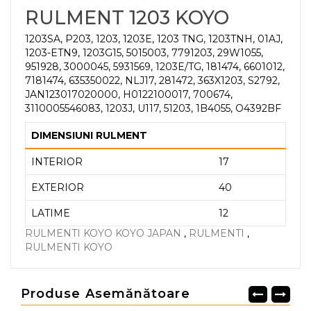
RULMENT 1203 KOYO
1203SA, P203, 1203, 1203E, 1203 TNG, 1203TNH, 01AJ,
1203-ETN9, 1203G15, 5015003, 7791203, 29W1055,
951928, 3000045, 5931569, 1203E/TG, 181474, 6601012,
7181474, 635350022, NLJ17, 281472, 363X1203, S2792,
JAN123017020000, H0122100017, 700674,
3110005546083, 1203J, U117, 51203, 1B4055, O4392BF
DIMENSIUNI RULMENT
INTERIOR
17
EXTERIOR
40
LATIME
12
RULMENTI KOYO KOYO JAPAN
,
RULMENTI
,
RULMENTI KOYO
Produse Asemănătoare