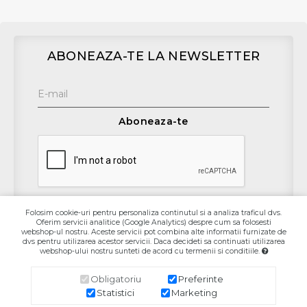
ABONEAZA-TE LA NEWSLETTER
Aboneaza-te
Folosim cookie-uri pentru personaliza continutul si a analiza traficul dvs.
Oferim servicii analitice (Google Analytics) despre cum sa folosesti
Contact
webshop-ul nostru. Aceste servicii pot combina alte informatii furnizate de
dvs pentru utilizarea acestor servicii. Daca decideti sa continuati utilizarea
webshop-ului nostru sunteti de acord cu termenii si conditiile.
Informaţii
Obligatoriu
Preferinte
Contul Meu
Statistici
Marketing