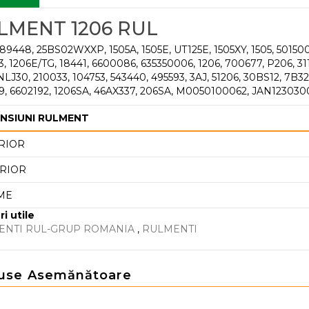
LMENT 1206 RUL
9448, 25BS02WXXP, 1505A, 1505E, UT125E, 1505XY, 1505, 5015006
3, 1206E/TG, 18441, 6600086, 635350006, 1206, 700677, P206, 31
NLJ30, 210033, 104753, 543440, 495593, 3AJ, 51206, 30BS12, 7B3
9, 6602192, 1206SA, 46AX337, 206SA, M0050100062, JAN12303
NSIUNI RULMENT
RIOR
RIOR
ME
ri utile
ENTI RUL-GRUP ROMANIA
,
RULMENTI
use Asemănătoare