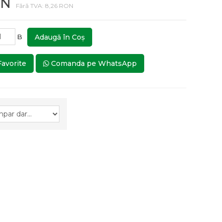
ON
Fără TVA: 8,26 RON
B
Adaugă în Coş
Favorite
Comanda pe WhatsApp