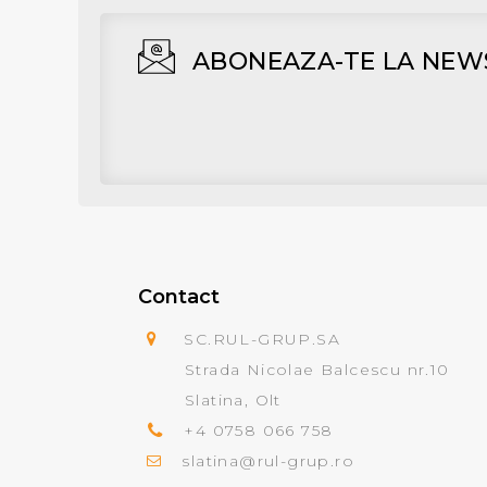
ABONEAZA-TE LA NEW
Contact
SC.RUL-GRUP.SA
Strada Nicolae Balcescu nr.10
Slatina, Olt
+4 0758 066 758
slatina@rul-grup.ro