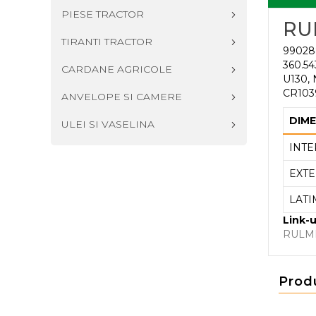
PIESE TRACTOR
RU
TIRANTI TRACTOR
990288
360.54
CARDANE AGRICOLE
U130, 
CR103
ANVELOPE SI CAMERE
DIME
ULEI SI VASELINA
INTE
EXTE
LATI
Link-u
RULM
Prod