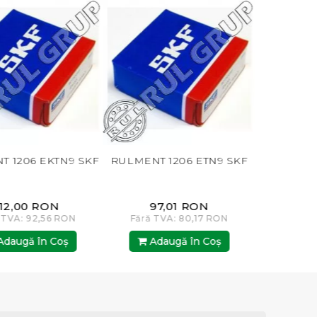
KF
RULMENT 1206 ETN9 SKF
RULMENT 1206 K KYK
97,01 RON
7,01 RON
Fără TVA: 80,17 RON
Fără TVA: 5,79 RON
Adaugă în Coş
Adaugă în Coş