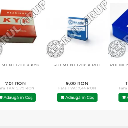
YK
RULMENT 1206 K RUL
RULMENT 1206 EKTN9 S
9,00 RON
112,00 RON
Fără TVA: 7,44 RON
Fără TVA: 92,56 RON
Adaugă în Coş
Adaugă în Coş