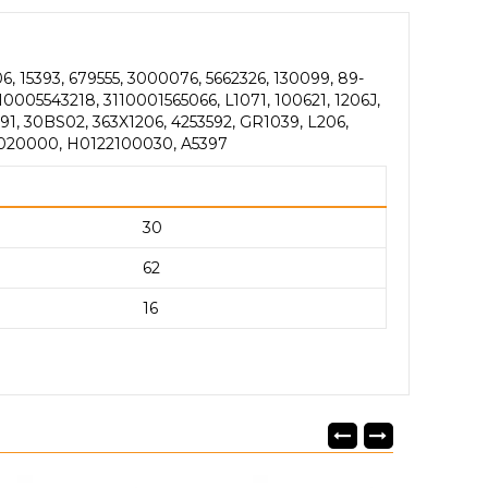
, 15393, 679555, 3000076, 5662326, 130099, 89-
10005543218, 3110001565066, L1071, 100621, 1206J,
291, 30BS02, 363X1206, 4253592, GR1039, L206,
0020000, H0122100030, A5397
30
62
16