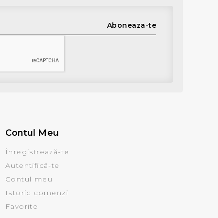
Aboneaza-te
Contul Meu
Înregistrează-te
Autentifică-te
Contul meu
Istoric comenzi
Favorite