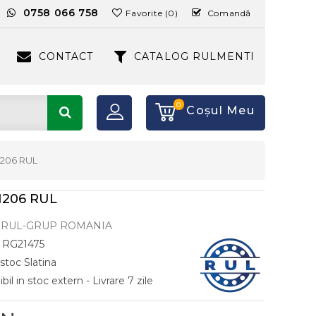
:
0758 066 758
Favorite (0)
Comandă
CONTACT
CATALOG RULMENTI
0
Coşul Meu
206 RUL
206 RUL
RUL-GRUP ROMANIA
RG21475
 stoc Slatina
il in stoc extern - Livrare 7 zile