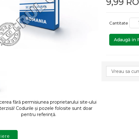
9,99 R
Cantitate
Adaugă in 
rea fără permisiunea proprietarului site-ului
terzisă! Codurile și pozele folosite sunt doar
pentru referință.
iere