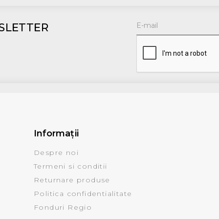
SLETTER
Informaţii
Despre noi
Termeni si conditii
Returnare produse
Politica confidentialitate
Fonduri Regio