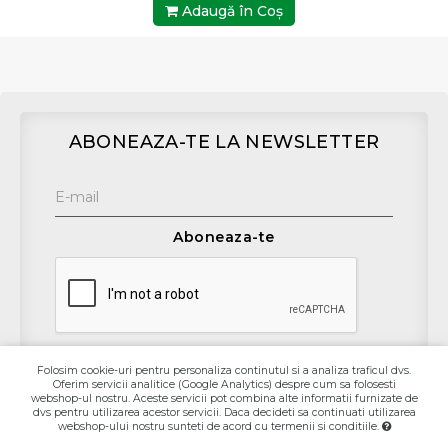
Adaugă în Coş
ABONEAZA-TE LA NEWSLETTER
Aboneaza-te
Folosim cookie-uri pentru personaliza continutul si a analiza traficul dvs.
Oferim servicii analitice (Google Analytics) despre cum sa folosesti
Contact
webshop-ul nostru. Aceste servicii pot combina alte informatii furnizate de
dvs pentru utilizarea acestor servicii. Daca decideti sa continuati utilizarea
webshop-ului nostru sunteti de acord cu termenii si conditiile.
Informaţii