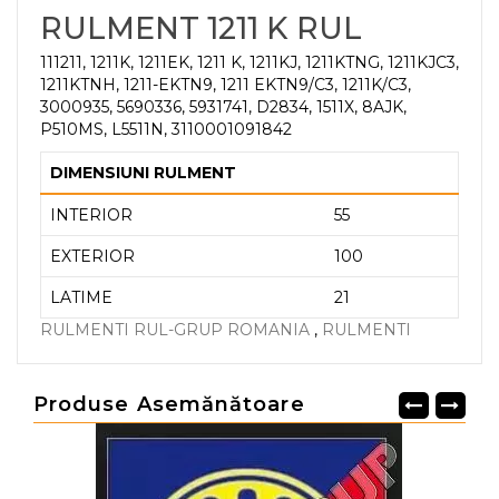
RULMENT 1211 K RUL
111211, 1211K, 1211EK, 1211 K, 1211KJ, 1211KTNG, 1211KJC3,
1211KTNH, 1211-EKTN9, 1211 EKTN9/C3, 1211K/C3,
3000935, 5690336, 5931741, D2834, 1511X, 8AJK,
P510MS, L5511N, 3110001091842
DIMENSIUNI RULMENT
INTERIOR
55
EXTERIOR
100
LATIME
21
RULMENTI RUL-GRUP ROMANIA
,
RULMENTI
Produse Asemănătoare