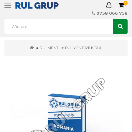
0
Toggle
navigation
0758 066 758
RULMENTI
RULMENT 1211 K RUL