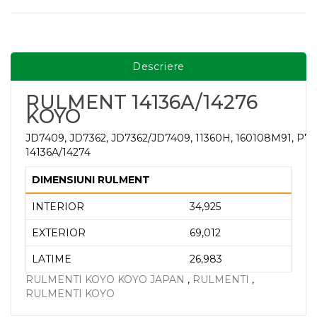
Descriere
RULMENT 14136A/14276
KOYO
JD7409, JD7362, JD7362/JD7409, 11360H, 160108M91, P752
14136A/14274
DIMENSIUNI RULMENT
INTERIOR
34,925
EXTERIOR
69,012
LATIME
26,983
RULMENTI KOYO KOYO JAPAN
,
RULMENTI
,
RULMENTI KOYO