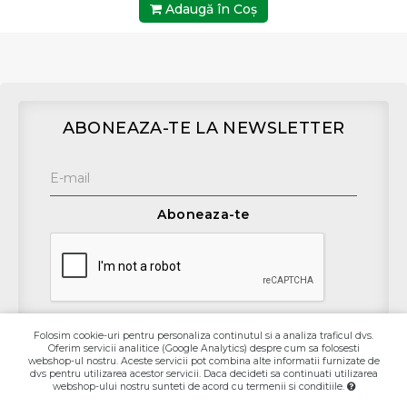
Adaugă în Coş
ABONEAZA-TE LA NEWSLETTER
Aboneaza-te
Folosim cookie-uri pentru personaliza continutul si a analiza traficul dvs.
Oferim servicii analitice (Google Analytics) despre cum sa folosesti
Contact
webshop-ul nostru. Aceste servicii pot combina alte informatii furnizate de
dvs pentru utilizarea acestor servicii. Daca decideti sa continuati utilizarea
webshop-ului nostru sunteti de acord cu termenii si conditiile.
Informaţii