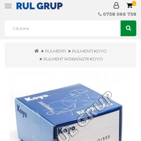
0
Toggle
navigation
0758 066 758
RULMENTI
RULMENTI KOYO
RULMENT 14136A/14276 KOYO