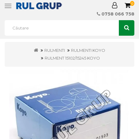
0
Toggle
navigation
0758 066 758
RULMENTI
RULMENTI KOYO
RULMENT 15102/15245 KOYO