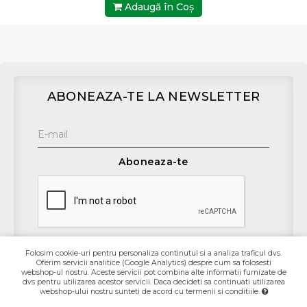
Adaugă în Coş
ABONEAZA-TE LA NEWSLETTER
Aboneaza-te
Folosim cookie-uri pentru personaliza continutul si a analiza traficul dvs.
Oferim servicii analitice (Google Analytics) despre cum sa folosesti
Contact
webshop-ul nostru. Aceste servicii pot combina alte informatii furnizate de
dvs pentru utilizarea acestor servicii. Daca decideti sa continuati utilizarea
webshop-ului nostru sunteti de acord cu termenii si conditiile.
Informaţii