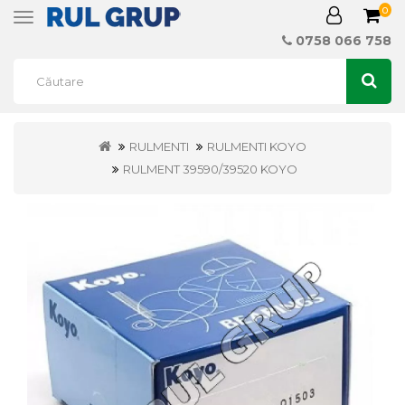
0
Toggle
navigation
0758 066 758
RULMENTI
RULMENTI KOYO
RULMENT 39590/39520 KOYO