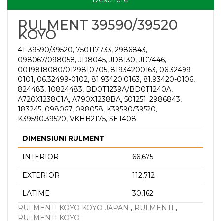
Descriere
RULMENT 39590/39520
KOYO
4T-39590/39520, 750117733, 2986843,
098067/098058, JD8045, JD8130, JD7446,
0019818080/0129810705, 81934200163, 06.32499-
0101, 06.32499-0102, 81.93420.0163, 81.93420-0106,
824483, 10824483, BD0T1239A/BD0T1240A,
A720X1238C1A, A790X1238BA, 501251, 2986843,
183245, 098067, 098058, K39590/39520,
K39590.39520, VKHB2175, SET408
DIMENSIUNI RULMENT
INTERIOR
66,675
EXTERIOR
112,712
LATIME
30,162
RULMENTI KOYO KOYO JAPAN
,
RULMENTI
,
RULMENTI KOYO