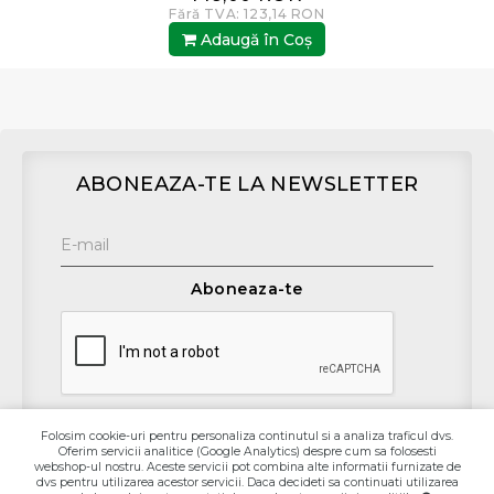
Fără TVA: 123,14 RON
Adaugă în Coş
ABONEAZA-TE LA NEWSLETTER
Aboneaza-te
Folosim cookie-uri pentru personaliza continutul si a analiza traficul dvs.
Oferim servicii analitice (Google Analytics) despre cum sa folosesti
Contact
webshop-ul nostru. Aceste servicii pot combina alte informatii furnizate de
dvs pentru utilizarea acestor servicii. Daca decideti sa continuati utilizarea