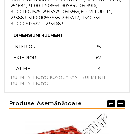
254684, 3110011708563, 907842, 0513916,
3110011021529, 2943729, 0513566, 6007LLUL014,
233883, 3110010553938, 2943717, 11340734,
3110009126271, 12334683
DIMENSIUNI RULMENT
INTERIOR
35
EXTERIOR
62
LATIME
14
RULMENTI KOYO KOYO JAPAN
,
RULMENTI
,
RULMENTI KOYO
Produse Asemănătoare