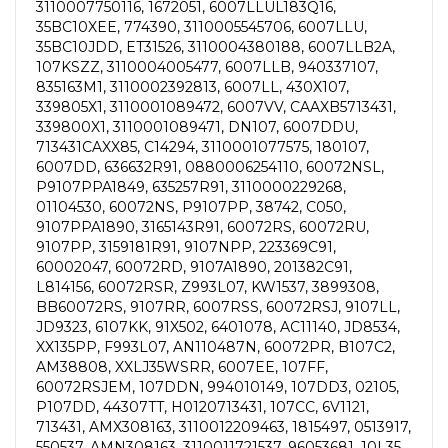
3110007750116, 1672051, 6007LLUL183Q16,
35BC10XEE, 774390, 3110005545706, 6007LLU,
35BC10JDD, ET31526, 3110004380188, 6007LLB2A,
107KSZZ, 3110004005477, 6007LLB, 940337107,
835163M1, 3110002392813, 6007LL, 430X107,
339805X1, 3110001089472, 6007VV, CAAXB5713431,
339800X1, 3110001089471, DN107, 6007DDU,
713431CAXX85, C14294, 3110001077575, 180107,
6007DD, 636632R91, 0880006254110, 60072NSL,
P9107PPA1849, 635257R91, 3110000229268,
01104530, 60072NS, P9107PP, 38742, C050,
9107PPA1890, 3165143R91, 60072RS, 60072RU,
9107PP, 3159181R91, 9107NPP, 223369C91,
60002047, 60072RD, 9107A1890, 201382C91,
L814156, 60072RSR, Z993L07, KW1537, 3899308,
BB60072RS, 9107RR, 6007RSS, 60072RSJ, 9107LL,
JD9323, 6107KK, 91X502, 6401078, AC11140, JD8534,
XX135PP, F993L07, AN110487N, 60072PR, B107C2,
AM38808, XXLJ35WSRR, 6007EE, 107FF,
60072RSJEM, 107DDN, 994010149, 107DD3, 02105,
P107DD, 44307TT, H0120713431, 107CC, 6V1121,
713431, AMX308163, 3110012209463, 1815497, 0513917,
550537, AMN308163, 3110011721537, 96053681, 10L35,