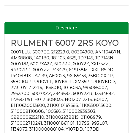
Descriere
RULMENT 6007 2RS KOYO
6007LLU, 6007EE, 212229.0, 80364908, AN110487N,
AM38808, 140180, 181105, 4525, JD7145, JD7145N,
6007PP, 6007XA2Z, 6107PP, 60072Z, XX135ZZ,
44307PP, 6007ZZ, 743479, 649138M1, XXLJ35DD,
1440481X1, A7139, A60023, 96185453, 35BC10XPP,
35BC10JPP, 9107FF, 107KSFF, XM35PP, 9107KDD,
773L07, 712216, 1KS5010, 101803A, 996066007,
2943700, 6007XZZ, 2943692, 60072ZR, 12334682,
122692R91, H0121308035, H0120712216, 80107,
E1110630013600, 3110010167585, 1110630013600,
3110008110808, 100566, 3110002939303,
0880006252110, 3110002938815, 01108979,
3110002710241, 3110001861101, 107SS, 993L07,
1134073, 3110008088104, Y107DD, 107DD,