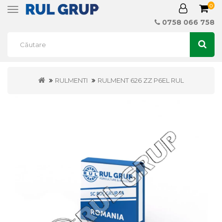
0
Toggle
navigation
0758 066 758
RULMENTI
RULMENT 626 ZZ P6EL RUL