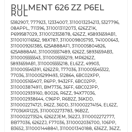
RULMENT 626 ZZ P6EL
RUL
5382907, 777923, 12334007, 3110013234213, 5327796,
08APPL, 711396, 3110013112073, 626ZZ1K,
P699587029, 3110012353878, 626ZZ, K5893659AB1,
3110010116562, 98X787, 3110009805793, 741000643,
3110009261385, 625A888AF1, 3110005804826,
625A888AA1, 3110005557489, 6262Z, 5893659AB3,
3110005555543, 3110005555219, MR6262Z,
5893659AB1, 3110005555218, EL6ZZ, 49903,
3110005545391, 6262ZR, T77036, 3110005545322,
77036, 3110005299493, 512864, 6BC02XPP,
3110005165407, R6PP, 9432FF, 6BC02PP,
3110003874911, BM7736, 36FF, 6BC02JPP,
3110002939160, 80026, R6ZZ, 94X77036,
3110002938644, C96PP, R6B2Z, 36KDD,
3110002274721, R62Z, 36DD, 3110002274154, EL62Z,
77036XR1225, 3110002273783, 96B2Z,
3110002273524, 6262ZJEM, 362ZJ, 3110002272777,
BB77036, 6262ZJ, F77036, 3110002036700, 106PP,
B36S2, 3110001448841, 3110001340188, 636ZZ, 36ZZ,