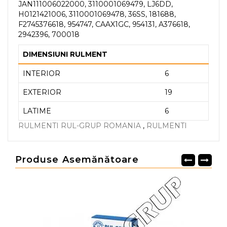
JAN111006022000, 3110001069479, LJ6DD,
H0121421006, 3110001069478, 36SS, 181688,
F2745376618, 954747, CAAX1GC, 954131, A376618,
2942396, 700018
DIMENSIUNI RULMENT
INTERIOR
6
EXTERIOR
19
LATIME
6
RULMENTI RUL-GRUP ROMANIA
,
RULMENTI
Produse Asemănătoare