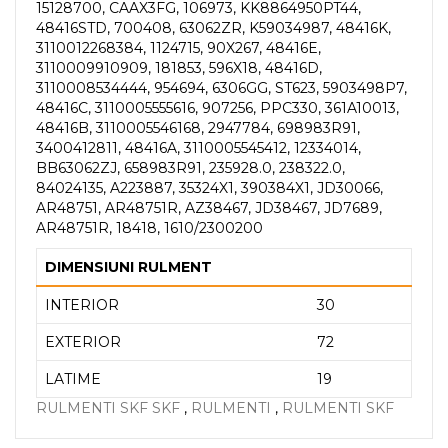
15128700, CAAX3FG, 106973, KK8864950PT44,
48416STD, 700408, 63062ZR, K59034987, 48416K,
3110012268384, 1124715, 90X267, 48416E,
3110009910909, 181853, 596X18, 48416D,
3110008534444, 954694, 6306GG, ST623, 5903498P7,
48416C, 3110005555616, 907256, PPC330, 361A10013,
48416B, 3110005546168, 2947784, 698983R91,
3400412811, 48416A, 3110005545412, 12334014,
BB63062ZJ, 658983R91, 235928.0, 238322.0,
84024135, A223887, 35324X1, 390384X1, JD30066,
AR48751, AR48751R, AZ38467, JD38467, JD7689,
AR48751R, 18418, 1610/2300200
DIMENSIUNI RULMENT
INTERIOR
30
EXTERIOR
72
LATIME
19
RULMENTI SKF SKF
,
RULMENTI
,
RULMENTI SKF