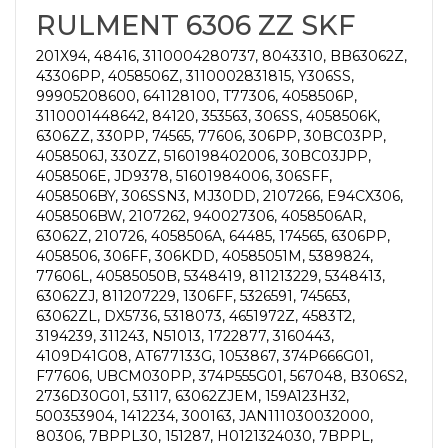
RULMENT 6306 ZZ SKF
201X94, 48416, 3110004280737, 8043310, BB63062Z,
43306PP, 4058506Z, 3110002831815, Y306SS,
99905208600, 641128100, T77306, 4058506P,
3110001448642, 84120, 353563, 306SS, 4058506K,
6306ZZ, 330PP, 74565, 77606, 306PP, 30BC03PP,
4058506J, 330ZZ, 5160198402006, 30BC03JPP,
4058506E, JD9378, 51601984006, 306SFF,
4058506BY, 306SSN3, MJ30DD, 2107266, E94CX306,
4058506BW, 2107262, 940027306, 4058506AR,
63062Z, 210726, 4058506A, 64485, 174565, 6306PP,
4058506, 306FF, 306KDD, 40585051M, 5389824,
77606L, 40585050B, 5348419, 811213229, 5348413,
63062ZJ, 811207229, 1306FF, 5326591, 745653,
63062ZL, DX5736, 5318073, 4651972Z, 4583T2,
3194239, 311243, N51013, 1722877, 3160443,
4109D41G08, AT677133G, 1053867, 374P666G01,
F77606, UBCM030PP, 374P555G01, 567048, B306S2,
2736D30G01, 53117, 63062ZJEM, 159A123H32,
500353904, 1412234, 300163, JAN111030032000,
80306, 7BPPL30, 151287, H0121324030, 7BPPL,