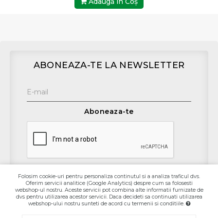
Adaugă în Coş
ABONEAZA-TE LA NEWSLETTER
Aboneaza-te
Folosim cookie-uri pentru personaliza continutul si a analiza traficul dvs.
Oferim servicii analitice (Google Analytics) despre cum sa folosesti
Contact
webshop-ul nostru. Aceste servicii pot combina alte informatii furnizate de
dvs pentru utilizarea acestor servicii. Daca decideti sa continuati utilizarea
webshop-ului nostru sunteti de acord cu termenii si conditiile.
Informaţii