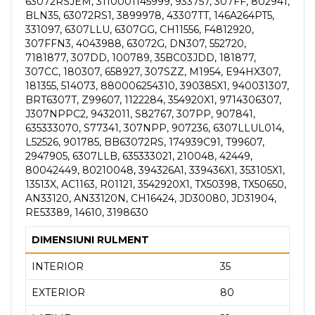
63072RSJEM, 3110001145999, 933757, 307FF, 802941,
BLN35, 63072RS1, 3899978, 43307TT, 146A264PT5,
331097, 6307LLU, 6307GG, CH11556, F4812920,
307FFN3, 4043988, 63072G, DN307, 552720,
7181877, 307DD, 100789, 35BC03JDD, 181877,
307CC, 180307, 658927, 307SZZ, M1954, E94HX307,
181355, 514073, 880006254310, 390385X1, 940031307,
BRT6307T, Z99607, 1122284, 354920X1, 9714306307,
J307NPPC2, 9432011, S82767, 307PP, 907841,
635333070, S77341, 307NPP, 907236, 6307LLUL014,
L52526, 901785, BB63072RS, 174939C91, T99607,
2947905, 6307LLB, 635333021, 210048, 42449,
80042449, 80210048, 394326A1, 339436X1, 353105X1,
13513X, AC1163, R01121, 3542920X1, TX50398, TX50650,
AN33120, AN33120N, CH16424, JD30080, JD31904,
RE53389, 14610, 3198630
DIMENSIUNI RULMENT
INTERIOR
35
EXTERIOR
80