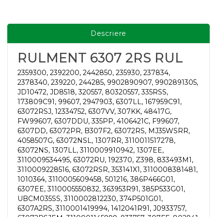
Descriere
RULMENT 6307 2RS RUL
2359300, 2392200, 2442850, 235930, 237834,
2378340, 239220, 244285, 9902890907, 9902891305,
JD10472, JD8518, 320557, 80320557, 335RSS,
173809C91, 99607, 2947903, 6307LL, 167959C91,
63072RSJ, 12334752, 6307VV, 307KK, 48417G,
FW99607, 6307DDU, 335PP, 4106421C, F99607,
6307DD, 63072PR, B307F2, 63072RS, MJ35WSRR,
4058507G, 63072NSL, 1307RR, 3110011517278,
63072NS, 1307LL, 3110009910942, 1307EE,
3110009534495, 63072RU, 192370, Z398, 833493M1,
3110009228516, 63072RSR, 353141X1, 3110008381481,
1010364, 3110005609458, 501216, 386P466G01,
6307EE, 3110005550832, 363953R91, 385P533G01,
UBCM035SS, 3110002812230, 374P501G01,
6307A2RS, 3110001419994, 1412041R91, J0933757,