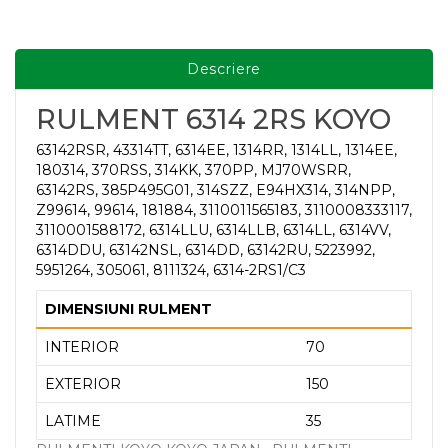
Descriere
RULMENT 6314 2RS KOYO
63142RSR, 43314TT, 6314EE, 1314RR, 1314LL, 1314EE,
180314, 370RSS, 314KK, 370PP, MJ70WSRR,
63142RS, 385P495G01, 314SZZ, E94HX314, 314NPP,
Z99614, 99614, 181884, 3110011565183, 3110008333117,
3110001588172, 6314LLU, 6314LLB, 6314LL, 6314VV,
6314DDU, 63142NSL, 6314DD, 63142RU, 5223992,
5951264, 305061, 8111324, 6314-2RS1/C3
DIMENSIUNI RULMENT
INTERIOR
70
EXTERIOR
150
LATIME
35