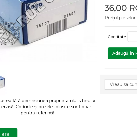
36,00 
Prețul pieselor
Cantitate
Adaugă in 
rea fără permisiunea proprietarului site-ului
terzisă! Codurile și pozele folosite sunt doar
pentru referință.
iere