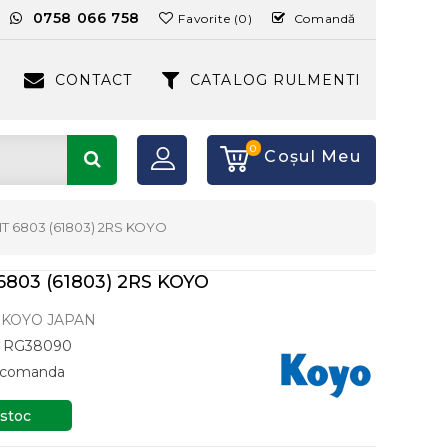
:
0758 066 758
Favorite (0)
Comandă
CONTACT
CATALOG RULMENTI
0
Coşul Meu
 6803 (61803) 2RS KOYO
803 (61803) 2RS KOYO
KOYO JAPAN
RG38090
a comanda
 stoc