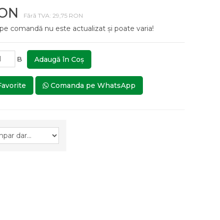
RON
Fără TVA: 29,75 RON
 pe comandă nu este actualizat și poate varia!
B
Adaugă în Coş
Favorite
Comanda pe WhatsApp