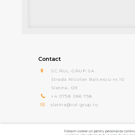
Contact
SC.RUL-GRUP.SA
Strada Nicolae Balcescu nr.10
Slatina, Olt
+4 0758 066 758
slatina@rul-grup.ro
Folosim cookie-uri pentru personaliza continut