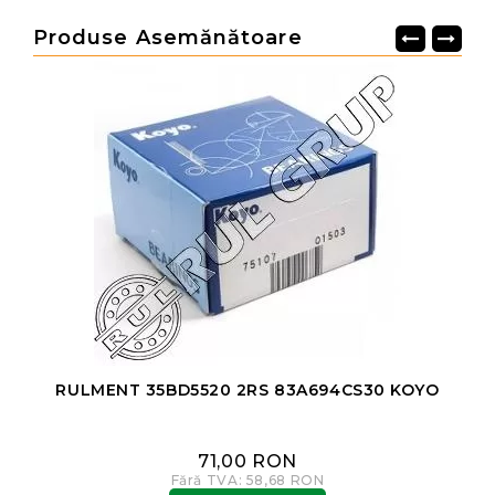
Produse Asemănătoare
RULMENT 35BD5520 2RS 83A694CS30 KOYO
71,00 RON
Fără TVA: 58,68 RON