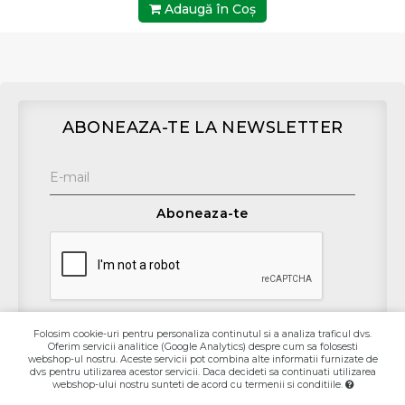
Adaugă în Coş
ABONEAZA-TE LA NEWSLETTER
Aboneaza-te
Folosim cookie-uri pentru personaliza continutul si a analiza traficul dvs.
Oferim servicii analitice (Google Analytics) despre cum sa folosesti
Contact
webshop-ul nostru. Aceste servicii pot combina alte informatii furnizate de
dvs pentru utilizarea acestor servicii. Daca decideti sa continuati utilizarea
webshop-ului nostru sunteti de acord cu termenii si conditiile.
Informaţii