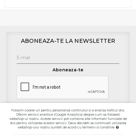
ABONEAZA-TE LA NEWSLETTER
Aboneaza-te
Folosim cookie-uri pentru personaliza continutul si a analiza traficul dvs.
Oferim servicii analitice (Google Analytics) despre cum sa folosesti
Contact
webshop-ul nostru. Aceste servicii pot combina alte informatii furnizate de
dvs pentru utilizarea acestor servicii. Daca decideti sa continuati utilizarea
webshop-ului nostru sunteti de acord cu termenii si conditiile.
Informaţii