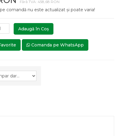
 RON
Fără TVA: 458,68 RON
 pe comandă nu este actualizat și poate varia!
Adaugă în Coş
Favorite
Comanda pe WhatsApp