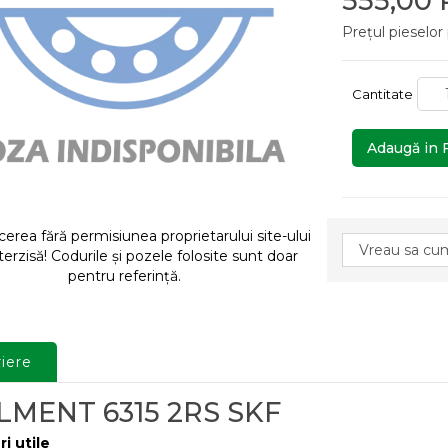
555,00
Prețul pieselor
Cantitate
Adaugă in 
rea fără permisiunea proprietarului site-ului
terzisă! Codurile și pozele folosite sunt doar
pentru referință.
iere
LMENT 6315 2RS SKF
ri utile