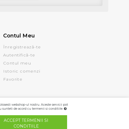
Contul Meu
Înregistrează-te
Autentifică-te
Contul meu
Istoric comenzi
Favorite
olosesti webshop-ul nostru. Aceste servicii pot
u sunteti de acord cu termenii si conditiile.
ACCEPT TERMENII SI
CONDITIILE