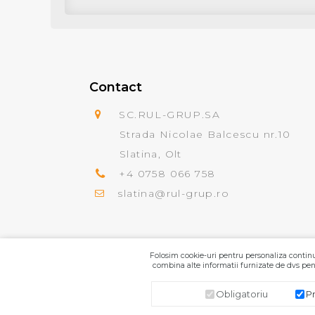
Contact
SC.RUL-GRUP.SA
Strada Nicolae Balcescu nr.10
Slatina, Olt
+4 0758 066 758
slatina@rul-grup.ro
Folosim cookie-uri pentru personaliza continut
combina alte informatii furnizate de dvs pent
Obligatoriu
P
SC.RUL-GRUP.SA
© 2026