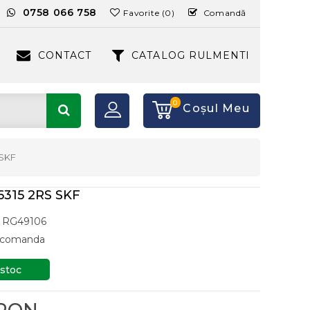
:
0758 066 758
Favorite (0)
Comandă
CONTACT
CATALOG RULMENTI
0
Coşul Meu
 SKF
315 2RS SKF
RG49106
a comanda
 stoc