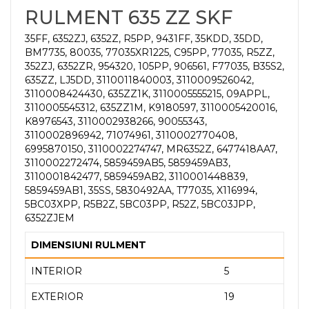
RULMENT 635 ZZ SKF
35FF, 6352ZJ, 6352Z, R5PP, 9431FF, 35KDD, 35DD,
BM7735, 80035, 77035XR1225, C95PP, 77035, R5ZZ,
352ZJ, 6352ZR, 954320, 105PP, 906561, F77035, B35S2,
635ZZ, LJ5DD, 3110011840003, 3110009526042,
3110008424430, 635ZZ1K, 3110005555215, 09APPL,
3110005545312, 635ZZ1M, K9180597, 3110005420016,
K8976543, 3110002938266, 90055343,
3110002896942, 71074961, 3110002770408,
6995870150, 3110002274747, MR6352Z, 6477418AA7,
3110002272474, 5859459AB5, 5859459AB3,
3110001842477, 5859459AB2, 3110001448839,
5859459AB1, 35SS, 5830492AA, T77035, X116994,
5BC03XPP, R5B2Z, 5BC03PP, R52Z, 5BC03JPP,
6352ZJEM
DIMENSIUNI RULMENT
INTERIOR
5
EXTERIOR
19