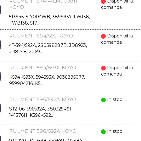
RULMENT 57414/LM300811
Disponibil la
KOYO
comanda
513945, 517004WB, 3899937, FW138,
FWB138, 517..
RULMENT 594/592 KOYO
Disponibil la
comanda
4T-594/592A, 2S0598287B, JD8923,
JD8248, 2069..
RULMENT 594/593X KOYO
Disponibil la
comanda
K594K593X, 594593X, 9036895077,
959904216, K5..
RULMENT 596/592A KOYO
In stoc
ST2106, 596592A, 380325R91,
141376H, K596K592..
RULMENT 598/592A KOYO
In stoc
930270, 9412598, 446581, 712486,