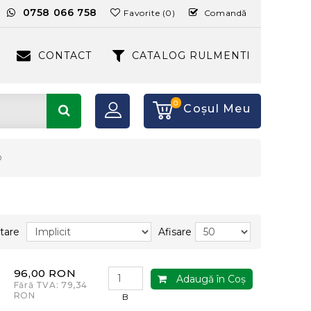
:
0758 066 758
Favorite (0)
Comandă
CONTACT
CATALOG RULMENTI
0
Coşul Meu
O
tare
Afisare
96,00 RON
Adaugă în Coş
Fără TVA: 79,34
RON
B