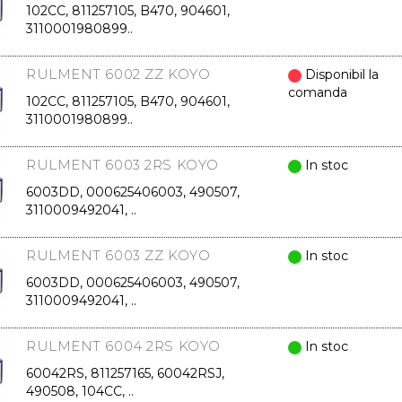
102CC, 811257105, B470, 904601,
3110001980899..
RULMENT 6002 ZZ KOYO
Disponibil la
comanda
102CC, 811257105, B470, 904601,
3110001980899..
RULMENT 6003 2RS KOYO
In stoc
6003DD, 000625406003, 490507,
3110009492041, ..
RULMENT 6003 ZZ KOYO
In stoc
6003DD, 000625406003, 490507,
3110009492041, ..
RULMENT 6004 2RS KOYO
In stoc
60042RS, 811257165, 60042RSJ,
490508, 104CC, ..