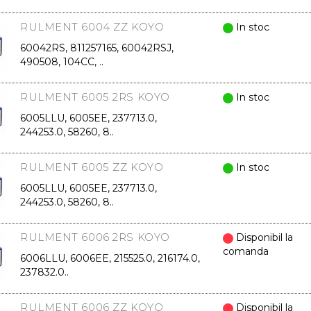
RULMENT 6004 ZZ KOYO
In stoc
60042RS, 811257165, 60042RSJ,
490508, 104CC, ..
RULMENT 6005 2RS KOYO
In stoc
6005LLU, 6005EE, 237713.0,
244253.0, 58260, 8..
RULMENT 6005 ZZ KOYO
In stoc
6005LLU, 6005EE, 237713.0,
244253.0, 58260, 8..
RULMENT 6006 2RS KOYO
Disponibil la
comanda
6006LLU, 6006EE, 215525.0, 216174.0,
237832.0..
RULMENT 6006 ZZ KOYO
Disponibil la