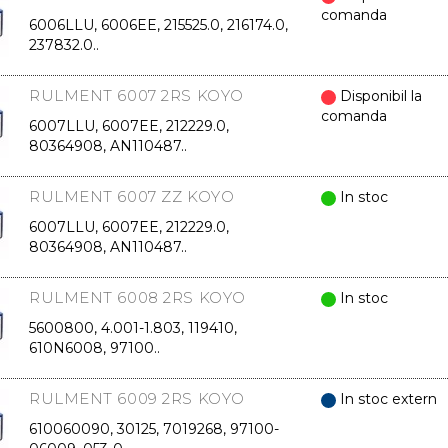
comanda
6006LLU, 6006EE, 215525.0, 216174.0,
237832.0..
RULMENT 6007 2RS KOYO
Disponibil la
comanda
6007LLU, 6007EE, 212229.0,
80364908, AN110487..
RULMENT 6007 ZZ KOYO
In stoc
6007LLU, 6007EE, 212229.0,
80364908, AN110487..
RULMENT 6008 2RS KOYO
In stoc
5600800, 4.001-1.803, 119410,
610N6008, 97100..
RULMENT 6009 2RS KOYO
In stoc extern
610060090, 30125, 7019268, 97100-