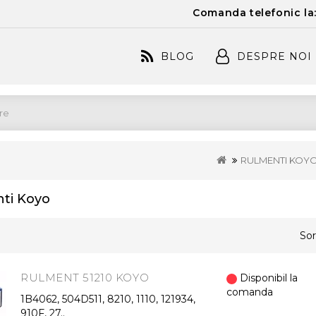
Comanda telefonic la
BLOG
DESPRE NOI
RULMENTI KOY
ti Koyo
Sor
RULMENT 51210 KOYO
Disponibil la
comanda
1B4062, 504D511, 8210, 1110, 121934,
910F, 27..