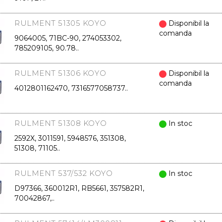
RULMENT 51305 KOYO
Disponibil la
comanda
9064005, 71BC-90, 274053302,
785209105, 90.78..
RULMENT 51306 KOYO
Disponibil la
comanda
4012801162470, 7316577058737..
RULMENT 51308 KOYO
In stoc
2592X, 3011591, 5948576, 351308,
51308, 71105..
RULMENT 537/532 KOYO
In stoc
D97366, 360012R1, RB5661, 357582R1,
70042867,..