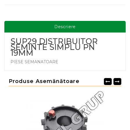
Descriere
SUP29 DISTRIBUITOR
SEMINTE SIMPLU PN
19MM
PIESE SEMANATOARE
Produse Asemănătoare