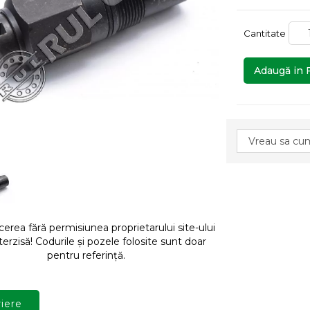
Cantitate
Adaugă in 
rea fără permisiunea proprietarului site-ului
terzisă! Codurile și pozele folosite sunt doar
pentru referință.
iere