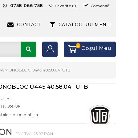
:
0758 066 758
Favorite (0)
Comandă
CONTACT
CATALOG RULMENTI
0
Coşul Meu
A MONOBLOC U445 40.58.041 UTB
NOBLOC U445 40.58.041 UTB
UTB
RG28225
bile - Stoc Slatina
RON
Fără TVA: 23,97 RON