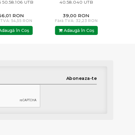
6 UTB
40.58.040 UTB
40.58.039 (200 BAR
N
39,00 RON
25,00 RON
5 RON
Fără TVA: 32,23 RON
Fără TVA: 20,66 
Coş
Adaugă în Coş
Adaugă în Co
Aboneaza-te