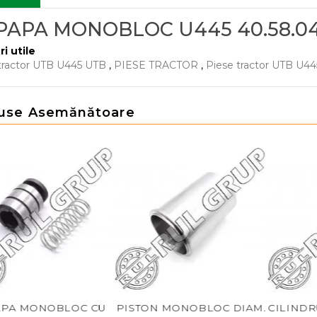
PAPA MONOBLOC U445 40.58.04
ri utile
tractor UTB U445 UTB
,
PIESE TRACTOR
,
Piese tractor UTB U44
use Asemănătoare
OBLOC CU
PISTON MONOBLOC DIAM.
CILINDRU MONOB