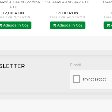
.58.227/164
90 U445 40.58.042 UTB
U445 50.58.10
RON
59,00 RON
66,01 RO
,92 RON
Fără TVA: 48,76 RON
Fără TVA: 54,5
n Coş
Adaugă în Coş
Adaugă în 
SLETTER