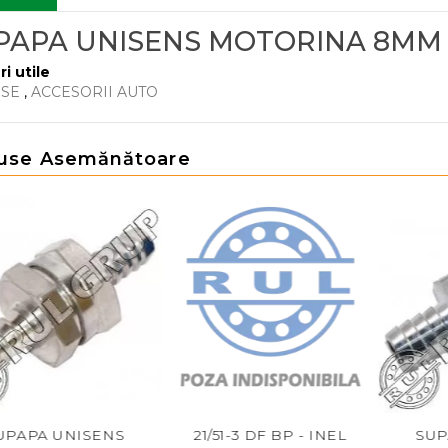
PAPA UNISENS MOTORINA 8MM
ri utile
RSE
,
ACCESORII AUTO
use Asemănătoare
 UNISENS
21/51-3 DF BP - INEL
SUPAPA 