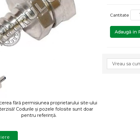
Cantitate
Adaugă in 
rea fără permisiunea proprietarului site-ului
terzisă! Codurile și pozele folosite sunt doar
pentru referință.
iere