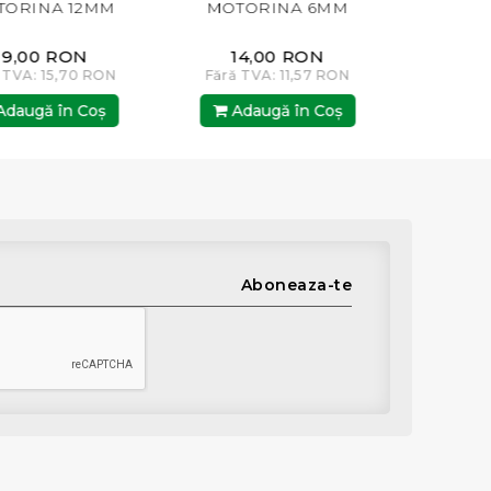
A 12MM
MOTORINA 6MM
MOTORINA 
 RON
14,00 RON
14,00 R
15,70 RON
Fără TVA: 11,57 RON
Fără TVA: 11,
 în Coş
Adaugă în Coş
Adaugă în
Aboneaza-te