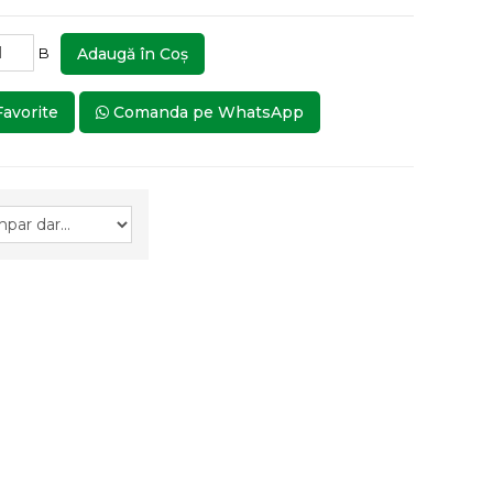
B
Adaugă în Coş
Favorite
Comanda pe WhatsApp