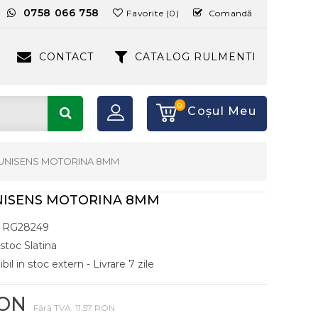
:
0758 066 758
Favorite (0)
Comandă
CONTACT
CATALOG RULMENTI
0
Coşul Meu
UNISENS MOTORINA 8MM
NISENS MOTORINA 8MM
RG28249
 stoc Slatina
il in stoc extern - Livrare 7 zile
RON
Fără TVA: 11,57 RON