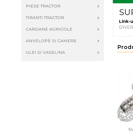
PIESE TRACTOR
SU
TIRANTI TRACTOR
Link-u
DIVE
CARDANE AGRICOLE
ANVELOPE SI CAMERE
Prod
ULEI SI VASELINA
PA UNISENS
SUPAPA UNISENS
SUPAPA