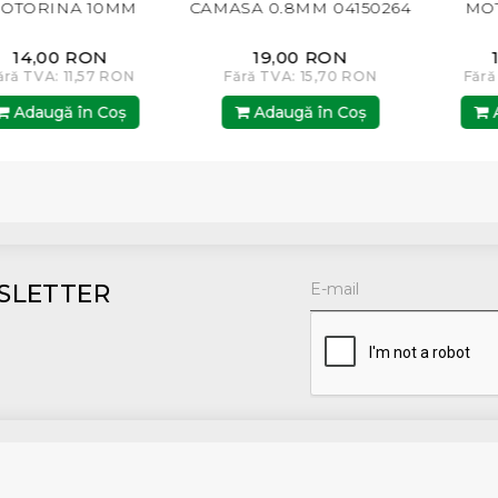
INA 10MM
CAMASA 0.8MM 04150264
MOTORIN
00 RON
19,00 RON
19,00
: 11,57 RON
Fără TVA: 15,70 RON
Fără TVA: 
gă în Coş
Adaugă în Coş
Adaugă
SLETTER