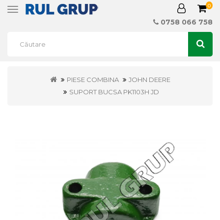
0
Toggle
navigation
0758 066 758
PIESE COMBINA
JOHN DEERE
SUPORT BUCSA PK1103H JD