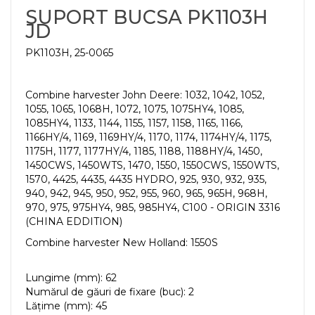
SUPORT BUCSA PK1103H
JD
PK1103H, 25-0065
Combine harvester John Deere: 1032, 1042, 1052,
1055, 1065, 1068H, 1072, 1075, 1075HY4, 1085,
1085HY4, 1133, 1144, 1155, 1157, 1158, 1165, 1166,
1166HY/4, 1169, 1169HY/4, 1170, 1174, 1174HY/4, 1175,
1175H, 1177, 1177HY/4, 1185, 1188, 1188HY/4, 1450,
1450CWS, 1450WTS, 1470, 1550, 1550CWS, 1550WTS,
1570, 4425, 4435, 4435 HYDRO, 925, 930, 932, 935,
940, 942, 945, 950, 952, 955, 960, 965, 965H, 968H,
970, 975, 975HY4, 985, 985HY4, C100 - ORIGIN 3316
(CHINA EDDITION)
Combine harvester New Holland: 1550S
Lungime (mm): 62
Numărul de găuri de fixare (buc): 2
Lățime (mm): 45