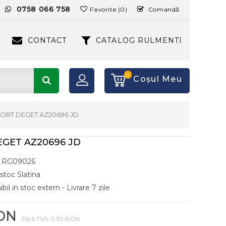
:
0758 066 758
Favorite (0)
Comandă
CONTACT
CATALOG RULMENTI
0
Coşul Meu
ORT DEGET AZ20696 JD
GET AZ20696 JD
RG09026
 stoc Slatina
il in stoc extern - Livrare 7 zile
RON
Fără TVA: 9,92 RON