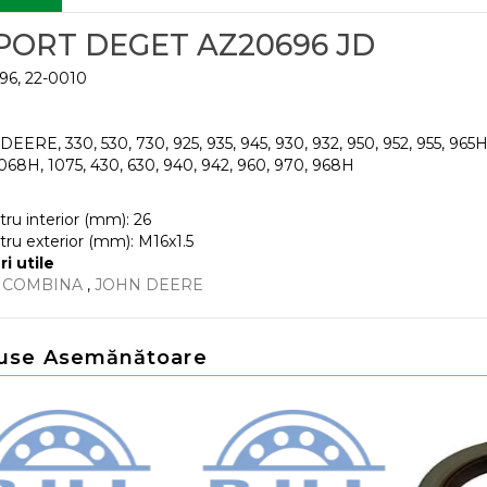
PORT DEGET AZ20696 JD
96, 22-0010
EERE, 330, 530, 730, 925, 935, 945, 930, 932, 950, 952, 955, 965H, 
1068H, 1075, 430, 630, 940, 942, 960, 970, 968H
ru interior (mm): 26
ru exterior (mm): M16x1.5
ri utile
E COMBINA
,
JOHN DEERE
use Asemănătoare