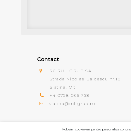
Contact
SC.RUL-GRUP.SA
Strada Nicolae Balcescu nr.10
Slatina, Olt
+4 0758 066 758
slatina@rul-grup.ro
Folosim cookie-uri pentru personaliza continut