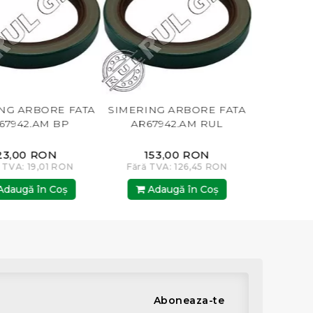
NG ARBORE FATA
BUCSA ETANSARE ARBORE
SURUB RI
67942.AM RUL
R81989.AM
17
153,00 RON
203,00 RON
14
 TVA: 126,45 RON
Fără TVA: 167,77 RON
Fără T
daugă în Coş
Adaugă în Coş
Ada
Aboneaza-te