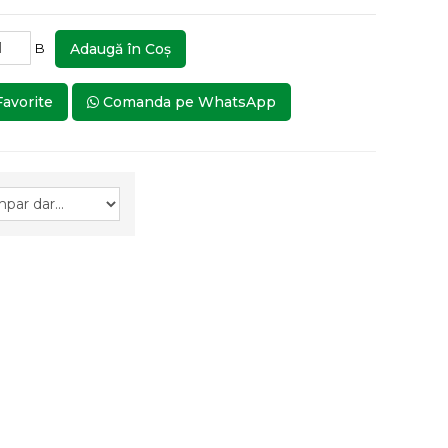
B
Adaugă în Coş
Favorite
Comanda pe WhatsApp