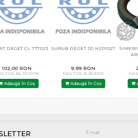
 DEGET JD H201027
SIMERING ARBORE FATA
SIMERI
AR67942.AM BP
AR
9,99 RON
23,00 RON
ără TVA: 8,26 RON
Fără TVA: 19,01 RON
Fără
Adaugă în Coş
Adaugă în Coş
A
SLETTER