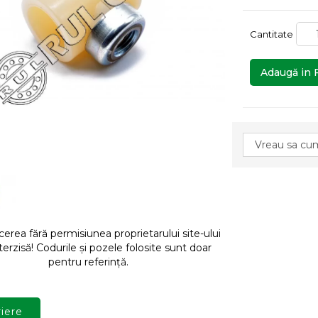
Cantitate
Adaugă in 
rea fără permisiunea proprietarului site-ului
terzisă! Codurile și pozele folosite sunt doar
pentru referință.
iere