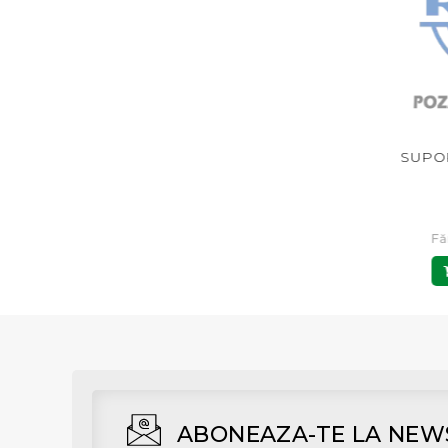
UB RIDICATOR PLANTE
SUPORT DEGET CL 777023
SURUB
176045 CL
14,00 RON
102,00 RON
Fără TVA: 11,57 RON
Fără TVA: 84,30 RON
F
Adaugă în Coş
Adaugă în Coş
ABONEAZA-TE LA NEW