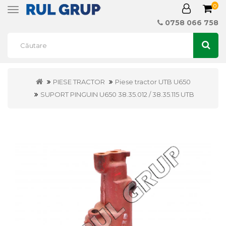
0
Toggle
navigation
0758 066 758
PIESE TRACTOR
Piese tractor UTB U650
SUPORT PINGUIN U650 38.35.012 / 38.35.115 UTB