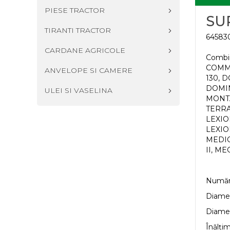
PIESE TRACTOR
SU
TIRANTI TRACTOR
64583
CARDANE AGRICOLE
Combi
COMMA
ANVELOPE SI CAMERE
130, 
DOMIN
ULEI SI VASELINA
MONTA
TERRA
LEXIO
LEXION
MEDIO
II, ME
Număru
Diamet
Diamet
Înălți