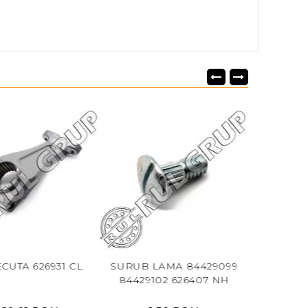
SURUB LAMA 84429099
SUPORT DEGET CL 777023
84429102 626407 NH