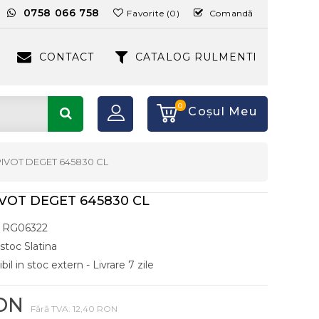
:
0758 066 758
Favorite (0)
Comandă
CONTACT
CATALOG RULMENTI
0
Coşul Meu
IVOT DEGET 645830 CL
VOT DEGET 645830 CL
RG06322
 stoc Slatina
il in stoc extern - Livrare 7 zile
RON
Fără TVA: 12,40 RON