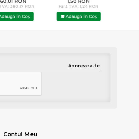
1,50 RON
102,00 RON
Fără TVA: 1,24 RON
Fără TVA: 84,30 RON
Adaugă în Coş
Adaugă în Coş
Aboneaza-te
Contul Meu