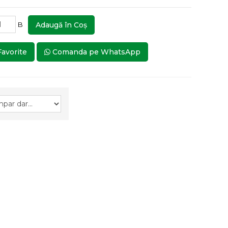
B
Adaugă în Coş
Favorite
Comanda pe WhatsApp