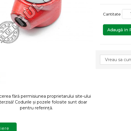
Cantitate
Adaugă in 
rea fără permisiunea proprietarului site-ului
terzisă! Codurile și pozele folosite sunt doar
pentru referință.
iere