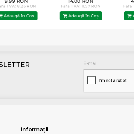
14,00 RON
460,01 RON
Fără TVA: 11,57 RON
Fără TVA: 380,17 RON
Adaugă în Coş
Adaugă în Coş
SLETTER
Informaţii