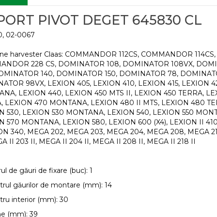
PORT PIVOT DEGET 645830 CL
0, 02-0067
ne harvester Claas: COMMANDOR 112CS, COMMANDOR 114C
NDOR 228 CS, DOMINATOR 108, DOMINATOR 108VX, DOMI
DOMINATOR 140, DOMINATOR 150, DOMINATOR 78, DOMINA
ATOR 98VX, LEXION 405, LEXION 410, LEXION 415, LEXION 
NA, LEXION 440, LEXION 450 MTS II, LEXION 450 TERRA, LEXI
, LEXION 470 MONTANA, LEXION 480 II MTS, LEXION 480 TE
N 530, LEXION 530 MONTANA, LEXION 540, LEXION 550 MON
 570 MONTANA, LEXION 580, LEXION 600 (X4), LEXION II 410 
N 340, MEGA 202, MEGA 203, MEGA 204, MEGA 208, MEGA 218
GA II 203 II, MEGA II 204 II, MEGA II 208 II, MEGA II 218 II
l de găuri de fixare (buc): 1
rul găurilor de montare (mm): 14
ru interior (mm): 30
me (mm): 39