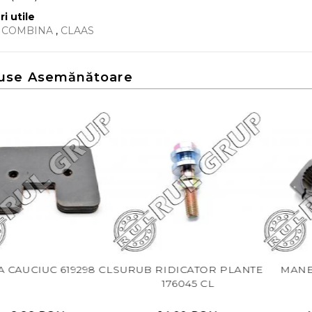
ri utile
E COMBINA
,
CLAAS
use Asemănătoare
98 CL
SURUB RIDICATOR PLANTE
MANECUTA 626931 CL
176045 CL