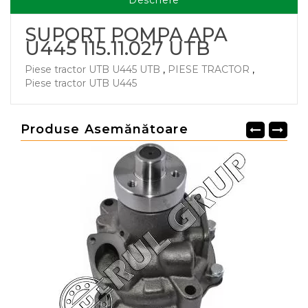
Descriere
SUPORT POMPA APA
U445 115.11.027 UTB
Piese tractor UTB U445 UTB
,
PIESE TRACTOR
,
Piese tractor UTB U445
Produse Asemănătoare