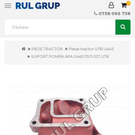
0
Toggle
navigation
0758 066 758
PIESE TRACTOR
Piese tractor UTB U445
SUPORT POMPA APA U445 115.11.027 UTB