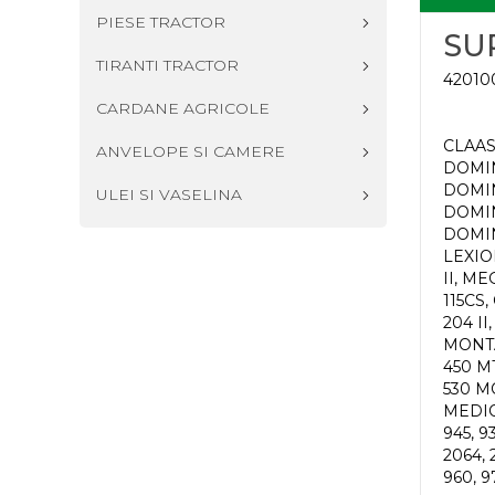
PIESE TRACTOR
SU
TIRANTI TRACTOR
420100
CARDANE AGRICOLE
CLAAS
ANVELOPE SI CAMERE
DOMIN
DOMIN
ULEI SI VASELINA
DOMIN
DOMIN
LEXIO
II, M
115CS
204 II
MONTA
450 MT
530 M
MEDIO
945, 93
2064, 2
960, 