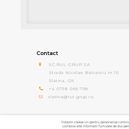
Contact
SC.RUL-GRUP.SA
Strada Nicolae Balcescu nr.10
Slatina, Olt
+4 0758 066 758
slatina@rul-grup.ro
Folosim cookie-uri pentru personaliza continut
combina alte informatii furnizate de dvs pent