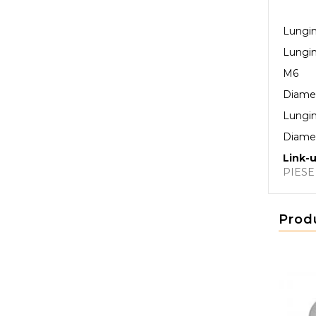
Lungi
Lungi
M6
Diame
Lungim
Diamet
Link-u
PIES
Prod