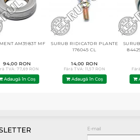
 RIDICATOR PLANTE
SURUB LAMA 84429099
176045 CL
84429102 626407 NH
14,00 RON
1,50 RON
ără TVA: 11,57 RON
Fără TVA: 1,24 RON
Făr
Adaugă în Coş
Adaugă în Coş
A
SLETTER