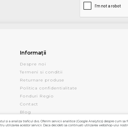
Informaţii
Despre noi
Termeni si conditii
Returnare produse
Politica confidentialitate
Fonduri Regio
Contact
Blog
ul si a analiza traficul dvs. Oferim servicii analitice (Google Analytics) despre cum sa f
ru utilizarea acestor servicii. Daca decideti sa continuati utilizarea webshop-ului nostr