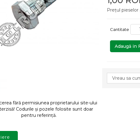
1,00 R
Prețul pieselor
Cantitate
Adaugă in 
rea fără permisiunea proprietarului site-ului
terzisă! Codurile și pozele folosite sunt doar
pentru referință.
iere