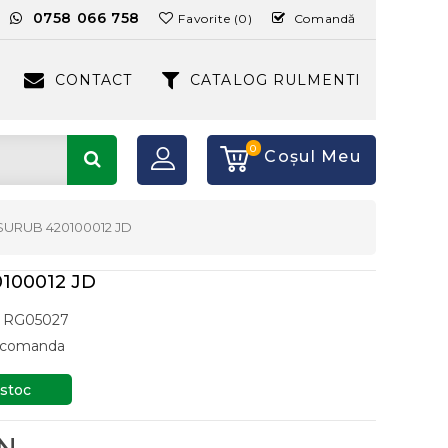
:
0758 066 758
Favorite (0)
Comandă
CONTACT
CATALOG RULMENTI
0
Coşul Meu
SURUB 420100012 JD
100012 JD
RG05027
a comanda
 stoc