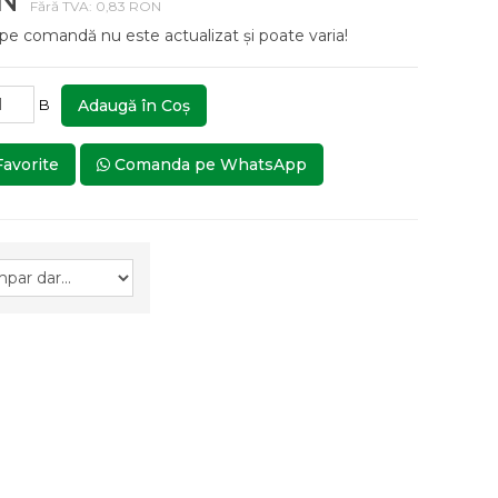
ON
Fără TVA: 0,83 RON
 pe comandă nu este actualizat și poate varia!
B
Adaugă în Coş
Favorite
Comanda pe WhatsApp