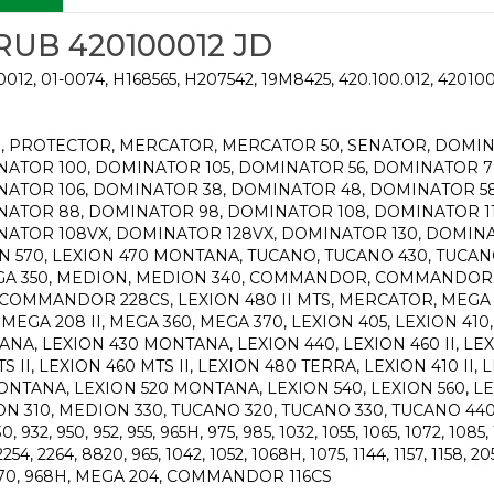
RUB 420100012 JD
012, 01-0074, H168565, H207542, 19M8425, 420.100.012, 42010
, PROTECTOR, MERCATOR, MERCATOR 50, SENATOR, DOMIN
ATOR 100, DOMINATOR 105, DOMINATOR 56, DOMINATOR 7
ATOR 106, DOMINATOR 38, DOMINATOR 48, DOMINATOR 58
ATOR 88, DOMINATOR 98, DOMINATOR 108, DOMINATOR 1
ATOR 108VX, DOMINATOR 128VX, DOMINATOR 130, DOMINATO
N 570, LEXION 470 MONTANA, TUCANO, TUCANO 430, TUCANO 
EGA 350, MEDION, MEDION 340, COMMANDOR, COMMANDO
, COMMANDOR 228CS, LEXION 480 II MTS, MERCATOR, MEGA 2
, MEGA 208 II, MEGA 360, MEGA 370, LEXION 405, LEXION 410
NA, LEXION 430 MONTANA, LEXION 440, LEXION 460 II, LEX
S II, LEXION 460 MTS II, LEXION 480 TERRA, LEXION 410 II, 
ONTANA, LEXION 520 MONTANA, LEXION 540, LEXION 560, 
N 310, MEDION 330, TUCANO 320, TUCANO 330, TUCANO 440, T
0, 932, 950, 952, 955, 965H, 975, 985, 1032, 1055, 1065, 1072, 1085, 1
254, 2264, 8820, 965, 1042, 1052, 1068H, 1075, 1144, 1157, 1158, 20
970, 968H, MEGA 204, COMMANDOR 116CS