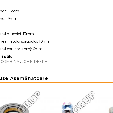
mea: 16mm
me: 19mm
trul muchiei: 13mm
ea filetului surubului: 10mm
rul exterior (mm): 6mm
ri utile
E COMBINA
,
JOHN DEERE
use Asemănătoare