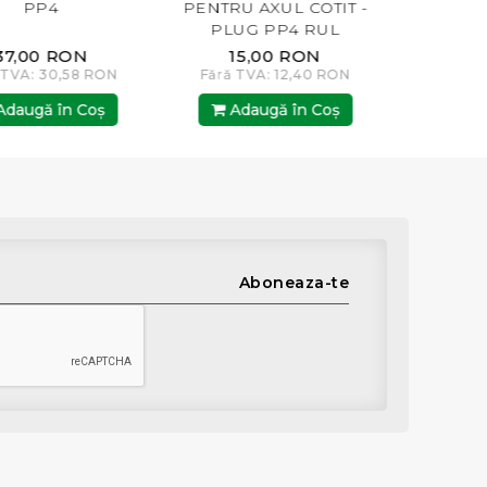
PP4
PENTRU AXUL COTIT -
PP4
PLUG PP4 RUL
37,00 RON
15,00 RON
6
 TVA: 30,58 RON
Fără TVA: 12,40 RON
Fără T
daugă în Coş
Adaugă în Coş
Ada
Aboneaza-te