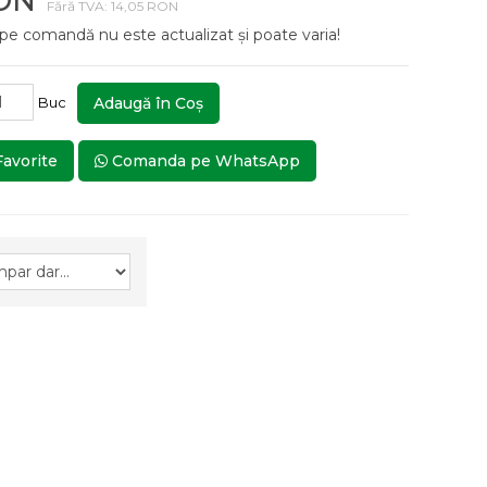
RON
Fără TVA: 14,05 RON
 pe comandă nu este actualizat și poate varia!
Buc
Adaugă în Coş
Favorite
Comanda pe WhatsApp