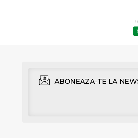
PP4
PENTRU AXUL COTIT -
PLUG PP4 RUL
37,00 RON
15,00 RON
Fără TVA: 30,58 RON
Fără TVA: 12,40 RON
F
Adaugă în Coş
Adaugă în Coş
ABONEAZA-TE LA NEW