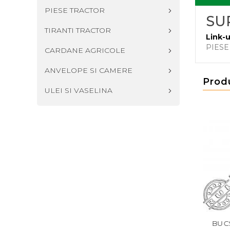
PIESE TRACTOR
SU
TIRANTI TRACTOR
Link-u
PIESE
CARDANE AGRICOLE
ANVELOPE SI CAMERE
Prod
ULEI SI VASELINA
ELUNGIRE CORMANA
AX (BOLT) CU FILET
BUC