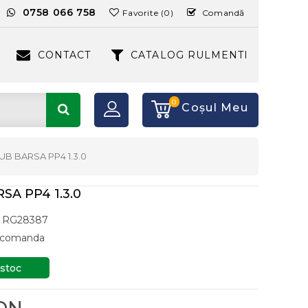
:
0758 066 758
Favorite (0)
Comandă
CONTACT
CATALOG RULMENTI
0
Coşul Meu
B BARSA PP4 1.3.0
SA PP4 1.3.0
RG28387
a comanda
 stoc