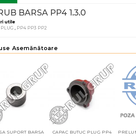
RUB BARSA PP4 1.3.0
ri utile
 PLUG
,
PP4 PP3 PP2
use Asemănătoare
SA SUPORT BARSA
CAPAC BUTUC PLUG PP4
PRELU