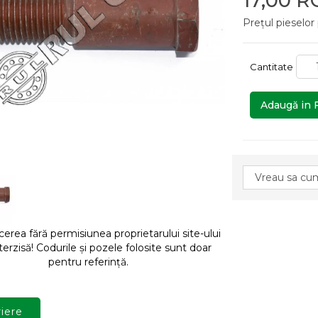
17,00 
Prețul pieselor
Cantitate
Adaugă in 
rea fără permisiunea proprietarului site-ului
terzisă! Codurile și pozele folosite sunt doar
pentru referință.
iere