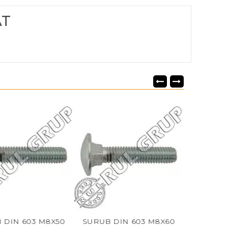
AT
N 603 M8X50
SURUB DIN 603 M8X60
SURUB DIN 