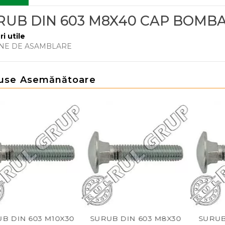
RUB DIN 603 M8X40 CAP BOMB
ri utile
NE DE ASAMBLARE
use Asemănătoare
DIN 603 M10X30
SURUB DIN 603 M8X30
SURUB DI