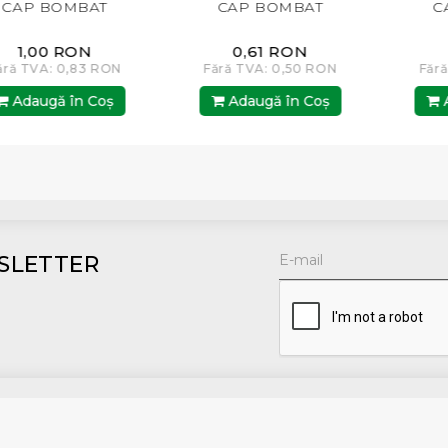
P BOMBAT
CAP BOMBAT
CAP
1,00 RON
0,61 RON
1,
 TVA: 0,83 RON
Fără TVA: 0,50 RON
Fără TV
daugă în Coş
Adaugă în Coş
Adau
SLETTER