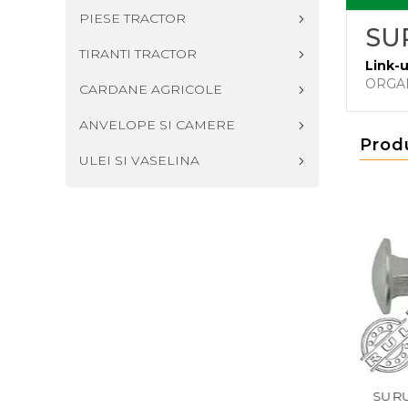
PIESE TRACTOR
SU
TIRANTI TRACTOR
Link-u
ORGA
CARDANE AGRICOLE
ANVELOPE SI CAMERE
Prod
ULEI SI VASELINA
B DIN 603 M8X60
SURUB DIN 603 M12X40
SURUB 