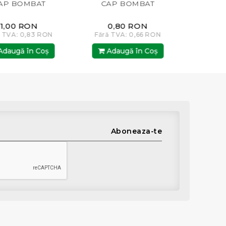
 BOMBAT
CAP BOMBAT
CAP B
00 RON
0,80 RON
2,50
A: 0,83 RON
Fără TVA: 0,66 RON
Fără TVA:
gă în Coş
Adaugă în Coş
Adaugă
Aboneaza-te