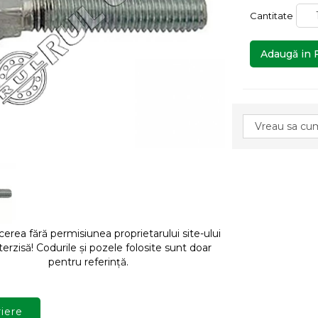
Cantitate
Adaugă in 
rea fără permisiunea proprietarului site-ului
terzisă! Codurile și pozele folosite sunt doar
pentru referință.
iere