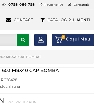
:
0758 066 758
Favorite (0)
Comandă
CONTACT
CATALOG RULMENTI
0
Coşul Meu
603 M8X40 CAP BOMBAT
 603 M8X40 CAP BOMBAT
RG28428
 stoc Slatina
ON
Fără TVA: 0,83 RON