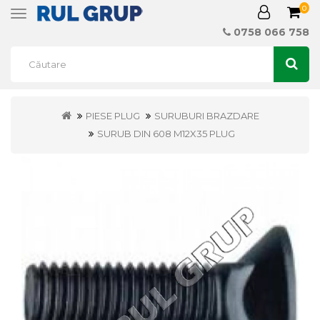
0
Toggle
navigation
0758 066 758
PIESE PLUG
SURUBURI BRAZDARE
SURUB DIN 608 M12X35 PLUG