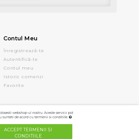
Contul Meu
Înregistrează-te
Autentifică-te
Contul meu
Istoric comenzi
Favorite
olosesti webshop-ul nostru. Aceste servicii pot
u sunteti de acord cu termenii si conditiile.
ACCEPT TERMENII SI
CONDITIILE