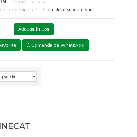
ON
Fără TVA: 2,07 RON
 pe comandă nu este actualizat și poate varia!
Adaugă în Coş
Favorite
Comanda pe WhatsApp
 INECAT