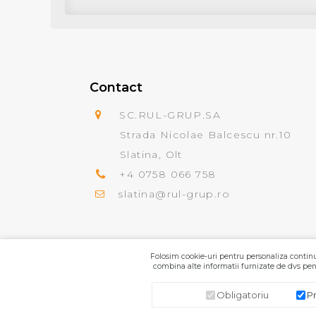
Contact
SC.RUL-GRUP.SA
Strada Nicolae Balcescu nr.10
Slatina, Olt
+4 0758 066 758
slatina@rul-grup.ro
Folosim cookie-uri pentru personaliza continut
combina alte informatii furnizate de dvs pent
Obligatoriu
P
SC.RUL-GRUP.SA
© 2026