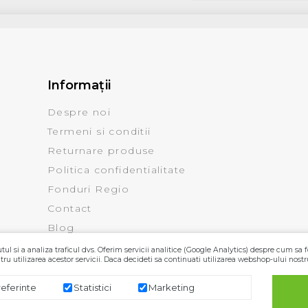
Informaţii
Despre noi
Termeni si conditii
Returnare produse
Politica confidentialitate
Fonduri Regio
Contact
Blog
ul si a analiza traficul dvs. Oferim servicii analitice (Google Analytics) despre cum sa f
ru utilizarea acestor servicii. Daca decideti sa continuati utilizarea webshop-ului nostr
referinte
Statistici
Marketing