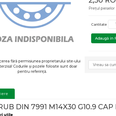
2,50 R
Prețul pieselor
Cantitate
Adaugă in 
rea fără permisiunea proprietarului site-ului
terzisă! Codurile și pozele folosite sunt doar
pentru referință.
iere
UB DIN 7991 M14X30 G10.9 CAP
ri utile