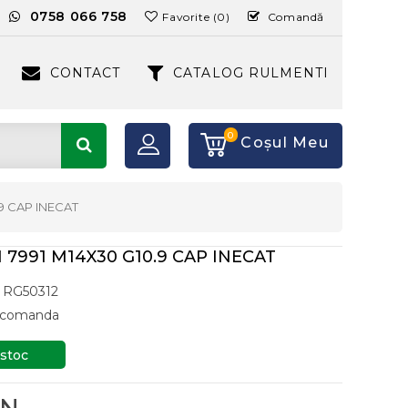
:
0758 066 758
Favorite (0)
Comandă
CONTACT
CATALOG RULMENTI
0
Coşul Meu
9 CAP INECAT
 7991 M14X30 G10.9 CAP INECAT
RG50312
a comanda
 stoc