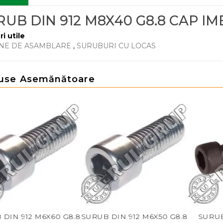
RUB DIN 912 M8X40 G8.8 CAP I
ri utile
NE DE ASAMBLARE
,
SURUBURI CU LOCAS
use Asemănătoare
60 G8.8
SURUB DIN 912 M6X50 G8.8
SURUB DIN 912 M6