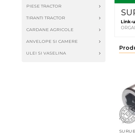
PIESE TRACTOR
SU
TIRANTI TRACTOR
Link-u
ORGA
CARDANE AGRICOLE
ANVELOPE SI CAMERE
Prod
ULEI SI VASELINA
2 M6X40
SURUB DIN 912 M8X50
SURUB DIN 912 M6X