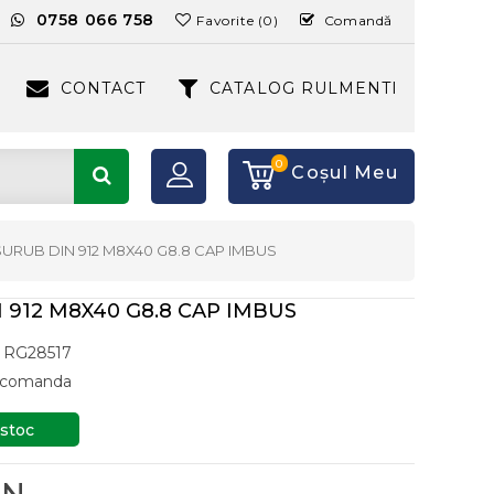
:
0758 066 758
Favorite (0)
Comandă
CONTACT
CATALOG RULMENTI
0
Coşul Meu
SURUB DIN 912 M8X40 G8.8 CAP IMBUS
 912 M8X40 G8.8 CAP IMBUS
RG28517
a comanda
 stoc