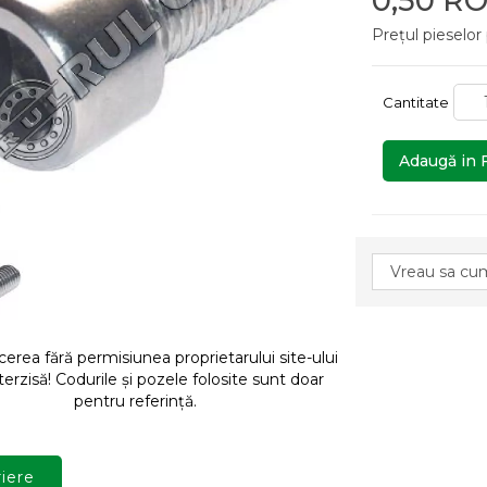
0,50 R
Prețul pieselor
Cantitate
Adaugă in 
rea fără permisiunea proprietarului site-ului
terzisă! Codurile și pozele folosite sunt doar
pentru referință.
iere