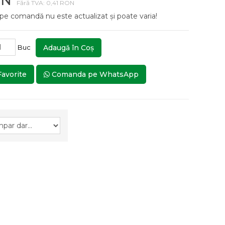
ON
Fără TVA: 0,41 RON
 pe comandă nu este actualizat și poate varia!
Buc
Adaugă în Coş
Favorite
Comanda pe WhatsApp