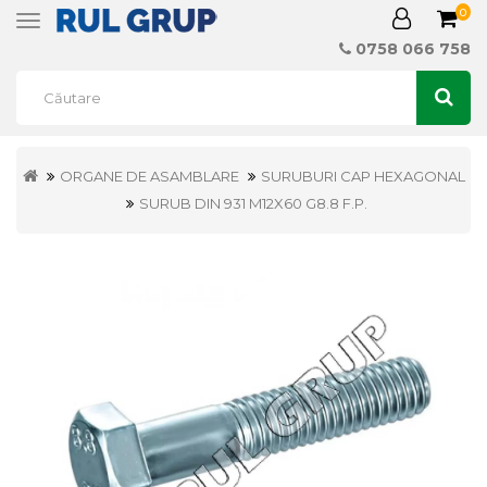
0
Toggle
navigation
0758 066 758
ORGANE DE ASAMBLARE
SURUBURI CAP HEXAGONAL
SURUB DIN 931 M12X60 G8.8 F.P.