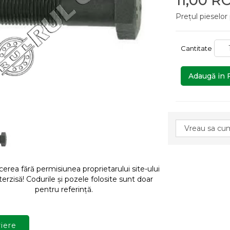
11,00 R
Prețul pieselor
Cantitate
Adaugă in 
rea fără permisiunea proprietarului site-ului
terzisă! Codurile și pozele folosite sunt doar
pentru referință.
iere