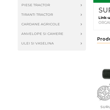
PIESE TRACTOR
SUR
TIRANTI TRACTOR
Link-u
ORGA
CARDANE AGRICOLE
ANVELOPE SI CAMERE
Prod
ULEI SI VASELINA
 M24X120
SURUB DIN 931 M18X150
SURUB DIN 931 M