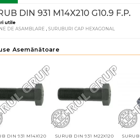
UB DIN 931 M14X210 G10.9 F.P.
ri utile
NE DE ASAMBLARE
,
SURUBURI CAP HEXAGONAL
use Asemănătoare
14X120
SURUB DIN 931 M22X120
SURUB DIN 931 M20