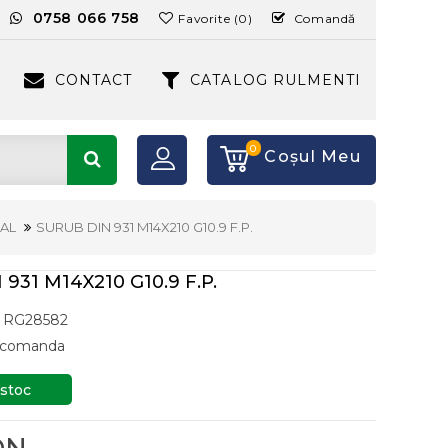
:
0758 066 758
Favorite (0)
Comandă
CONTACT
CATALOG RULMENTI
0
Coşul Meu
AL
SURUB DIN 931 M14X210 G10.9 F.P.
931 M14X210 G10.9 F.P.
RG28582
a comanda
 stoc