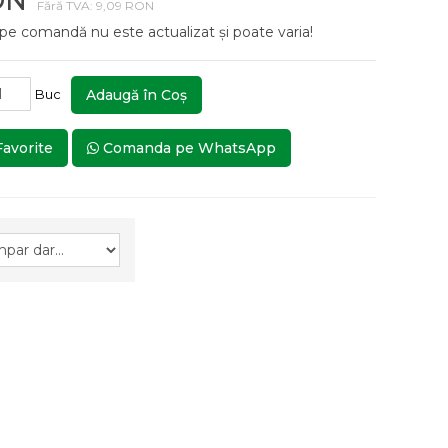
ON
Fără TVA: 9,09 RON
 pe comandă nu este actualizat și poate varia!
Buc
Adaugă în Coş
Favorite
Comanda pe WhatsApp